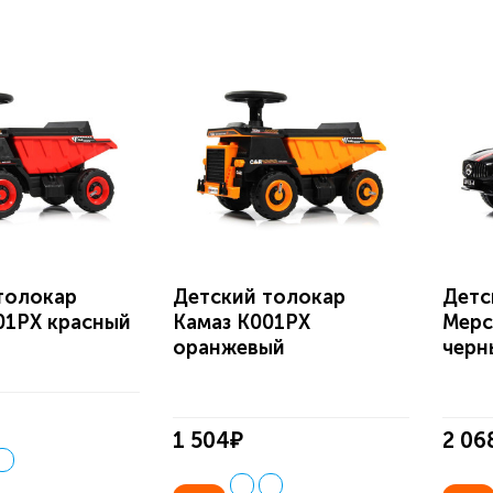
толокар
Детский толокар
Детс
01PX красный
Камаз K001PX
Мерс
оранжевый
черн
1 504₽
2 06