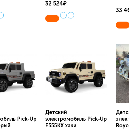
32 524₽
33 4
Детский
Детс
обиль Pick-Up
электромобиль Pick-Up
элек
ерый
E555KX хаки
Royc