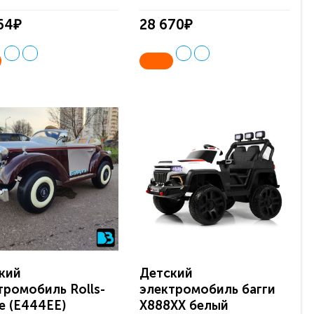
64₽
28 670₽
кий
Детский
тромобиль Rolls-
электромобиль багги
e (E444EE)
X888XX белый