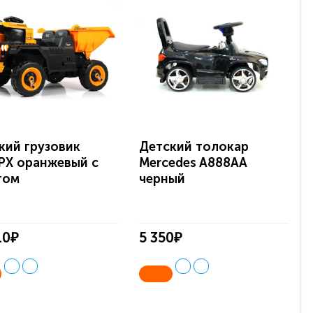
кий грузовик
Детский толокар
PX оранжевый с
Mercedes A888AA
том
черный
10₽
5 350₽