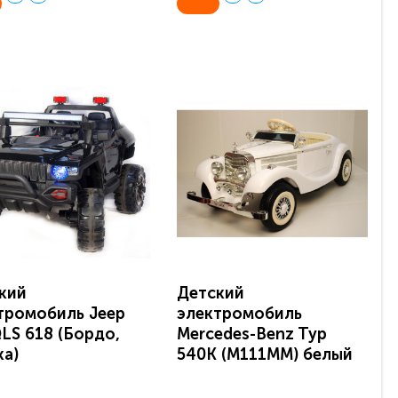
кий
Детский
тромобиль Jeep
электромобиль
QLS 618 (Бордо,
Mercedes-Benz Typ
ка)
540K (M111MM) белый