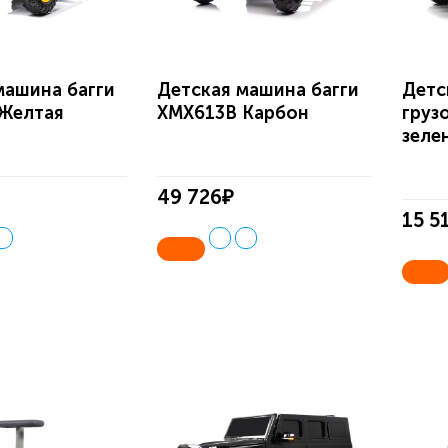
машина багги
Детская машина багги
Детс
Желтая
ХМХ613В Карбон
груз
зеле
49 726₽
15 5