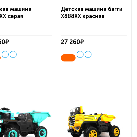
кая машина
Детская машина багги
XX серая
X888XX красная
60₽
27 260₽