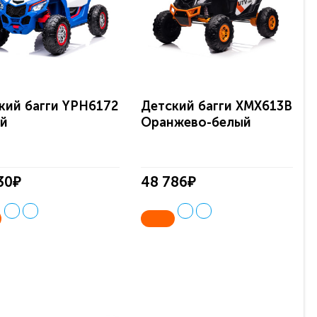
кий багги YPH6172
Детский багги ХМХ613В
й
Оранжево-белый
30₽
48 786₽