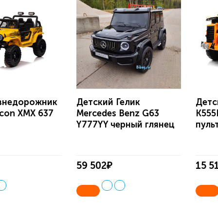
внедорожник
Детский Гелик
Детс
icon ХМХ 637
Mercedes Benz G63
K555
Y777YY черный глянец
пуль
59 502₽
15 5