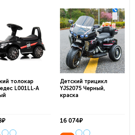
кий толокар
Детский трицикл
едес L001LL-A
YJS2075 Черный,
ый
краска
8₽
16 074₽