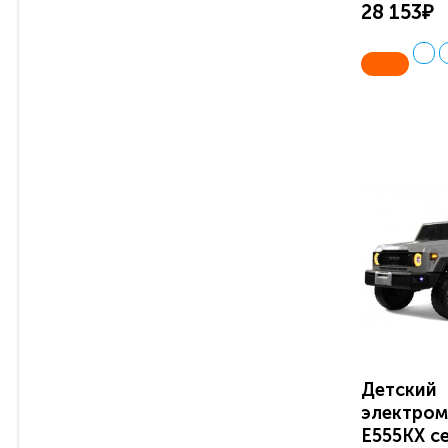
28 153₽
Детский
электром
E555KX с