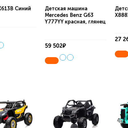
Х613В Синий
Детская машина
Детс
Mercedes Benz G63
X888
Y777YY красная, глянец
27 2
59 502₽