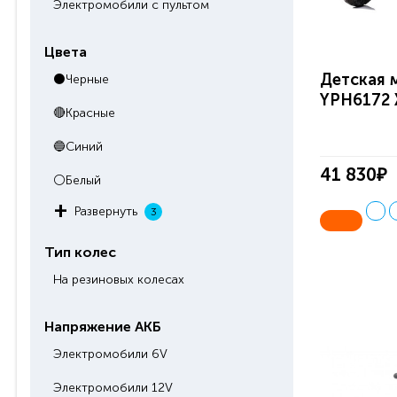
Электромобили с пультом
Цвета
Детская 
⚫Черные
YPH6172 
🔴Красные
🔵Синий
41 830₽
⚪Белый
Развернуть
3
Тип колес
На резиновых колесах
Напряжение АКБ
Электромобили 6V
Электромобили 12V