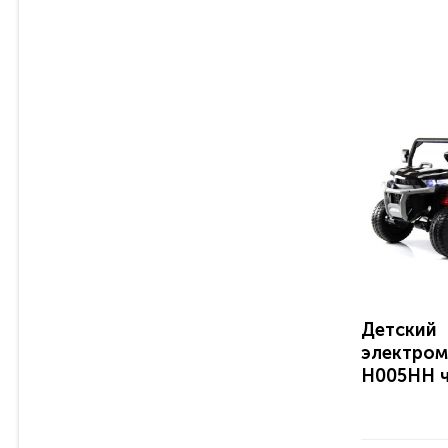
Детский
электром
H005HH 