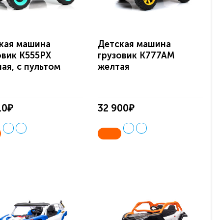
кая машина
Детская машина
овик K555PX
грузовик K777AM
ная, с пультом
желтая
10₽
32 900₽