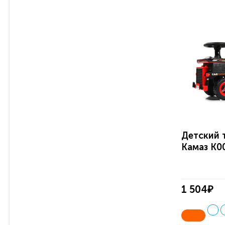
Детский 
Камаз K0
1 504₽