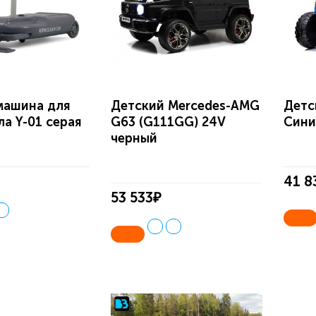
машина для
Детский Mercedes-AMG
Детс
а Y-01 серая
G63 (G111GG) 24V
Сини
черный
41 8
53 533₽