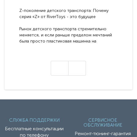
Z-поколение детского транспорта: Почему
серия «Z» от RiverToys - это будущее
электромобилей
Рынок детского транспорта стремительно
меняется, и если раньше пределом мечтаний
была просто пластиковая машинка на
аккумуляторе, то сегодня бренд RiverToys
представляет абсолютно новое поколение
техники - серию с маркировкой «Z». Это
н
настоящие гадже..
СЛУЖБА ПОДДЕРЖКИ
СЕРВИСНОЕ
ОБСЛУЖИВАНИЕ
Бесплатные консультации
Ремонт-тюнинг-гарантия
по телефону