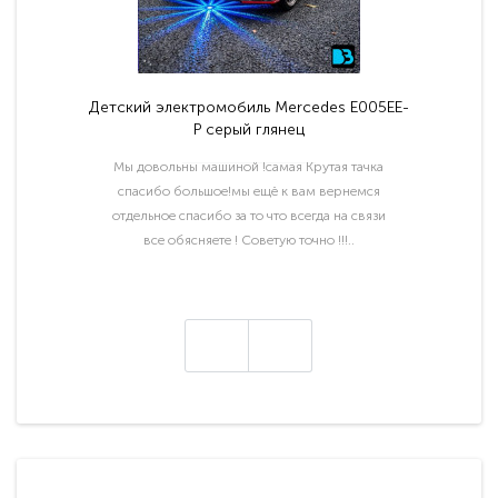
Детский электромобиль Mercedes E005EE-
P серый глянец
Мы довольны машиной !самая Крутая тачка
спасибо большое!мы ещё к вам вернемся
отдельное спасибо за то что всегда на связи
все обясняете ! Советую точно !!!..