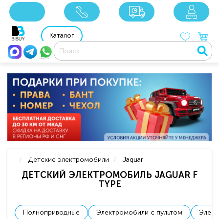
8 800 201 92 06
8 925 049 90 18
Каталог
Детские электромобили
Jaguar
ДЕТСКИЙ ЭЛЕКТРОМОБИЛЬ JAGUAR F
TYPE
Полноприводные
Электромобили с пультом
Элект