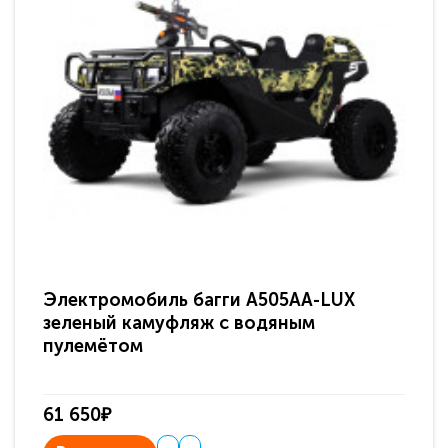
Электромобиль багги A505AA-LUX
По
зеленый камуфляж с водяным
зв
пулемётом
61 650₽
31