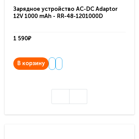
Зарядное устройство AC-DC Adaptor
Ра
12V 1000 mAh - RR-48-1201000D
ди
па
1 590₽
3 
В корзину
В