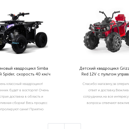
иновый квадроцикл Simba
Детский квадроцикл Grizz
 Spider, скорость 40 км/ч
Red 12V с пультом управ
2.4G- BDM0906
ень классный квадроцикл!
Спасибо магазину,за опера
нник будет в восторге! Очень
ответ и доставку.Вежлив
страя доставка в область и
сотрудники,на все интерес
тивная сборка! Весь процесс
вопросы отвечают вежлив
нтролируют сами! Приятно
отать с такой ответственной
компанией!..