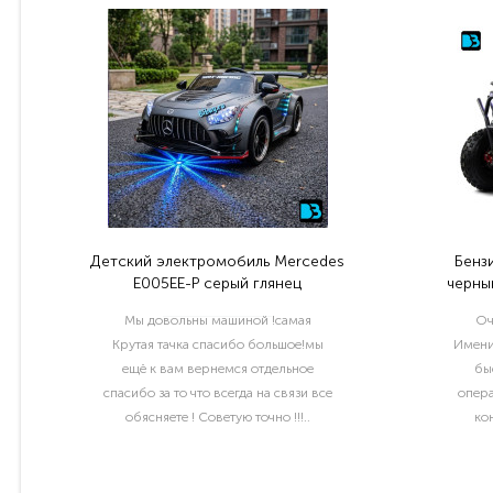
Детский электромобиль Mercedes
Бенз
E005EE-P серый глянец
черный
Мы довольны машиной !самая
Оч
Крутая тачка спасибо большое!мы
Имени
ещё к вам вернемся отдельное
бы
спасибо за то что всегда на связи все
опера
обясняете ! Советую точно !!!..
ко
раб