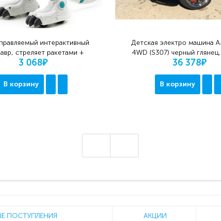
правляемый интерактивный
Детская электро машина 
авр, стреляет ракетами +
4WD (S307) черный глянец
3 068₽
36 378₽
дышит паром - 88002
привод
В корзину
В корзину
Е ПОСТУПЛЕНИЯ
АКЦИИ