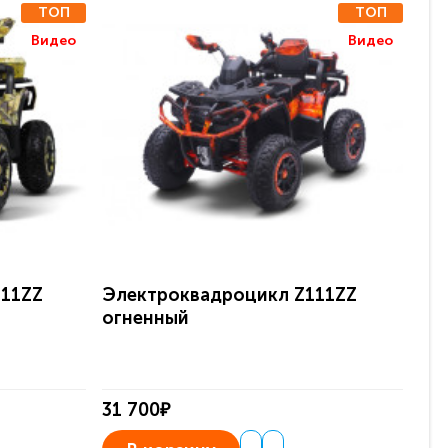
ТОП
ТОП
Видео
Видео
111ZZ
Электроквадроцикл Z111ZZ
Де
огненный
Z1
31 700₽
31