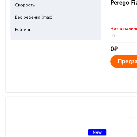
Perego Fi
Скорость
Вес ребенка (max)
Нет в налич
Рейтинг
0
0₽
Предза
New