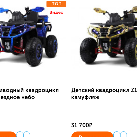
ТОП
Видео
иводный квадроцикл
Детский квадроцикл Z
вездное небо
камуфляж
31 700₽