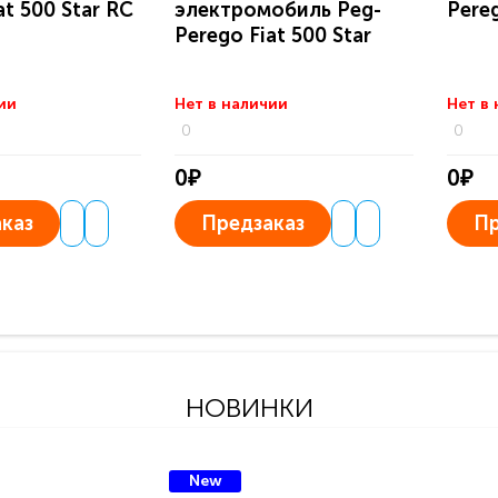
at 500 Star RC
электромобиль Peg-
Pereg
Perego Fiat 500 Star
ии
Нет в наличии
Нет в
0
0
0₽
0₽
каз
Предзаказ
Пр
НОВИНКИ
New