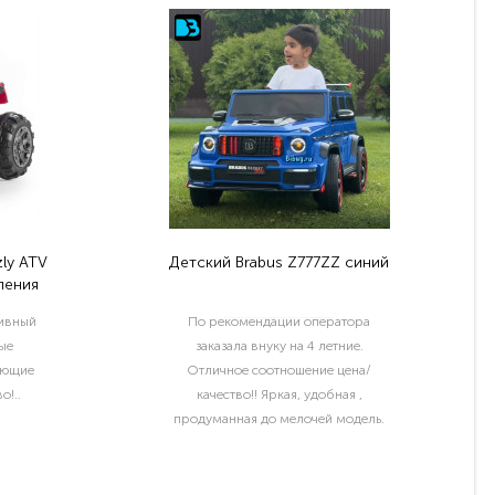
ly ATV
Детский Brabus Z777ZZ синий
ления
тивный
По рекомендации оператора
ые
заказала внуку на 4 летние.
ующие
Отличное соотношение цена/
о!..
качество!! Яркая, удобная ,
продуманная до мелочей модель.
Отдельный шик водительские права
и номер с именем ребёнка..