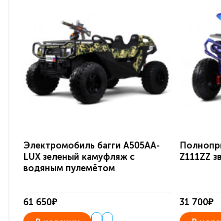
Электромобиль багги A505AA-
Полнопр
LUX зеленый камуфляж с
Z111ZZ з
водяным пулемётом
61 650₽
31 700₽