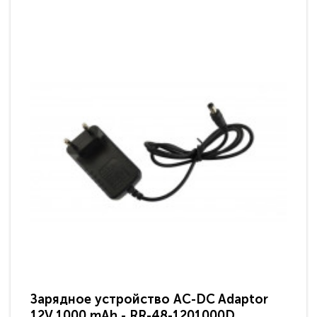
Зарядное устройство AC-DC Adaptor
Ра
12V 1000 mAh - RR-48-1201000D
ди