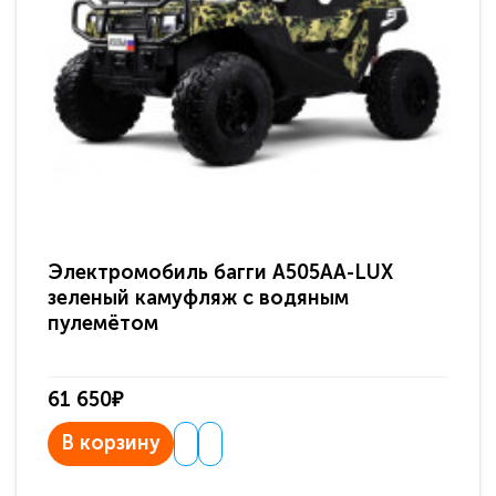
Электромобиль багги A505AA-LUX
По
зеленый камуфляж с водяным
зв
пулемётом
61 650₽
31
В корзину
В