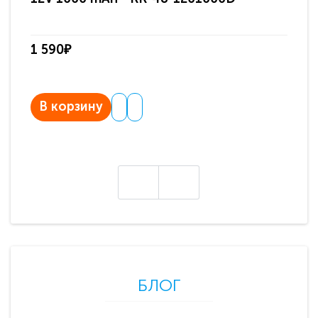
па
1 590₽
3 
В корзину
В
БЛОГ