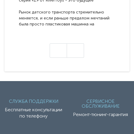
серия «Z» от RiverToys - это будущее
электромобилей
Рынок детского транспорта стремительно
меняется, и если раньше пределом мечтаний
была просто пластиковая машинка на
аккумуляторе, то сегодня бренд RiverToys
представляет абсолютно новое поколение
техники - серию с маркировкой «Z». Это
н
настоящие гадже..
СЛУЖБА ПОДДЕРЖКИ
СЕРВИСНОЕ
ОБСЛУЖИВАНИЕ
Бесплатные консультации
Ремонт-тюнинг-гарантия
по телефону