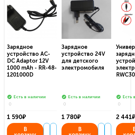
Зарядное
Зарядное
Универ
устройство AC-
устройство 24V
зарядн
DC Adaptor 12V
для детского
устрой
1000 mAh - RR-48-
электромобиля
электр
1201000D
RWC30
Есть в наличии
Есть в наличии
Есть 
0
0
0
1 590₽
1 780₽
2 441
В
В
корзину
корзину
кор