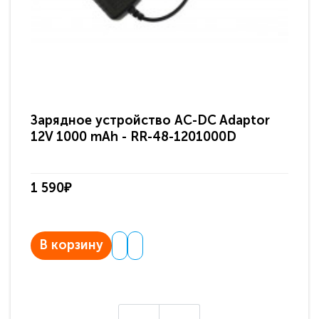
Зарядное устройство AC-DC Adaptor
Ра
12V 1000 mAh - RR-48-1201000D
ди
па
1 590₽
3 
В корзину
В