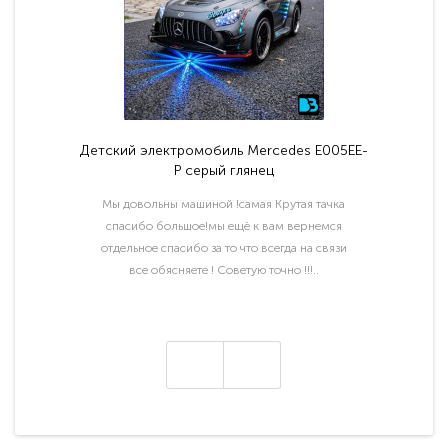
Детский электромобиль Mercedes E005EE-
P серый глянец
Мы довольны машиной !самая Крутая тачка
спасибо большое!мы ещё к вам вернемся
отдельное спасибо за то что всегда на связи
все обясняете ! Советую точно !!!..