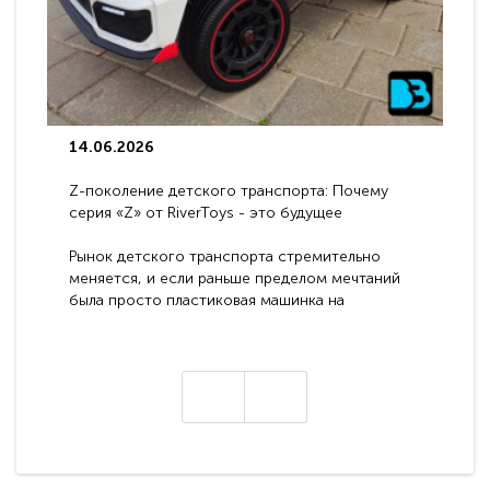
14.06.2026
Z-поколение детского транспорта: Почему
серия «Z» от RiverToys - это будущее
электромобилей
Рынок детского транспорта стремительно
меняется, и если раньше пределом мечтаний
была просто пластиковая машинка на
аккумуляторе, то сегодня бренд RiverToys
представляет абсолютно новое поколение
техники - серию с маркировкой «Z». Это
н
настоящие гадже..