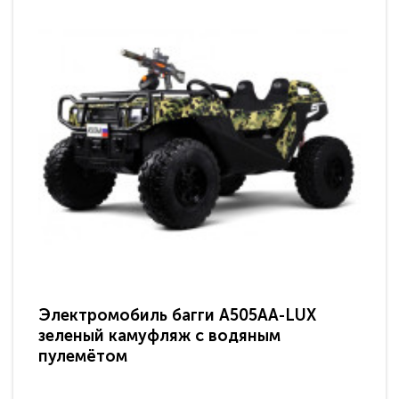
Электромобиль багги A505AA-LUX
По
зеленый камуфляж с водяным
зв
пулемётом