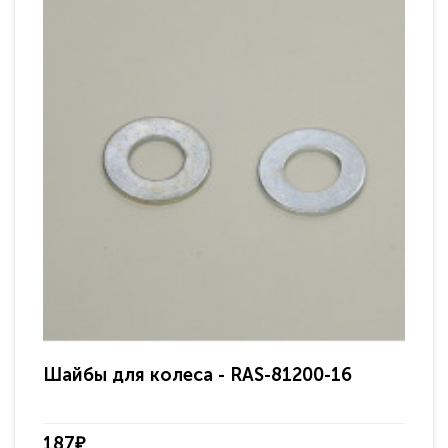
Шайбы для колеса - RAS-81200-16
Ша
187₽
18