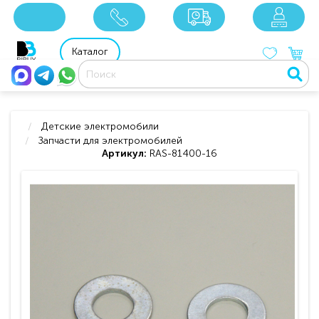
x
x
x
8 800 201 92 06
8 925 049 90 18
Каталог
Детские электромобили
Запчасти для электромобилей
Артикул:
RAS-81400-16