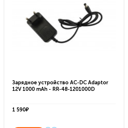
Зарядное устройство AC-DC Adaptor
Ра
12V 1000 mAh - RR-48-1201000D
ди
па
1 590₽
3 