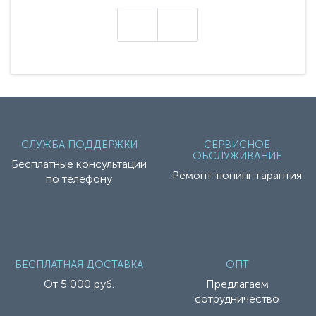
техники - серию с маркировкой «Z». Это
н
настоящие гадже..
СЛУЖБА ПОДДЕРЖКИ
СЕРВИСНОЕ
ОБСЛУЖИВАНИЕ
Бесплатные консультации
Ремонт-тюнинг-гарантия
по телефону
БЕСПЛАТНАЯ ДОСТАВКА
ОПТ
От 5 000 руб.
Предлагаем
сотрудничество