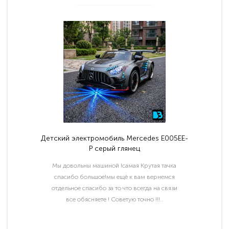
Детский электромобиль Mercedes E005EE-
P серый глянец
Мы довольны машиной !самая Крутая тачка
спасибо большое!мы ещё к вам вернемся
отдельное спасибо за то что всегда на связи
все обясняете ! Советую точно !!!..