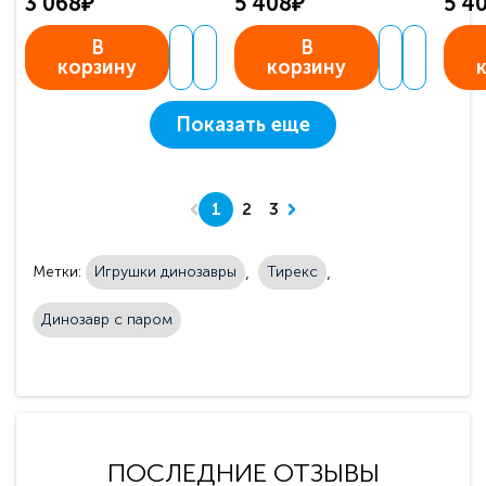
3 068₽
5 408₽
5 4
В
В
корзину
корзину
Показать еще
1
2
3
Метки:
Игрушки динозавры
Тирекс
Динозавр с паром
ПОСЛЕДНИЕ ОТЗЫВЫ