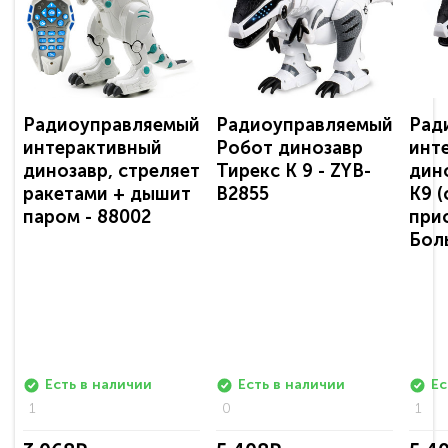
Радиоуправляемый
Радиоуправляемый
Рад
интерактивный
Робот динозавр
инт
динозавр, стреляет
Тирекс К 9 - ZYB-
дин
ракетами + дышит
B2855
K9 (
паром - 88002
при
Бол
Есть в наличии
Есть в наличии
Ес
1
0
1