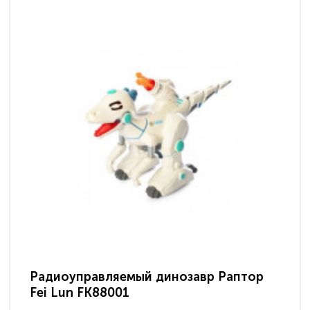
Радиоуправляемый динозавр Раптор
Ра
Fei Lun FK88001
ди
па