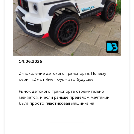
14.06.2026
Z-поколение детского транспорта: Почему
серия «Z» от RiverToys - это будущее
электромобилей
Рынок детского транспорта стремительно
меняется, и если раньше пределом мечтаний
была просто пластиковая машинка на
аккумуляторе, то сегодня бренд RiverToys
представляет абсолютно новое поколение
техники - серию с маркировкой «Z». Это
н
настоящие гадже..