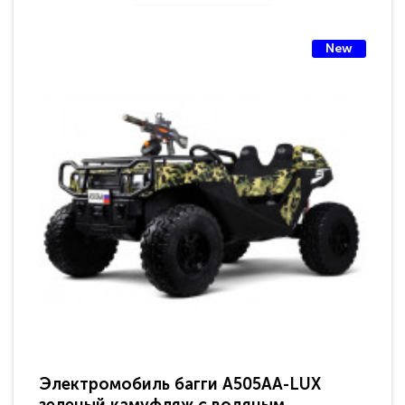
New
Электромобиль багги A505AA-LUX
По