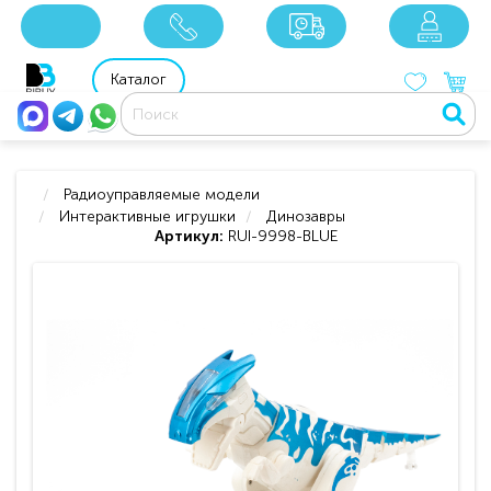
x
x
x
8 800 201 92 06
8 925 049 90 18
Каталог
Радиоуправляемые модели
Интерактивные игрушки
Динозавры
Артикул:
RUI-9998-BLUE