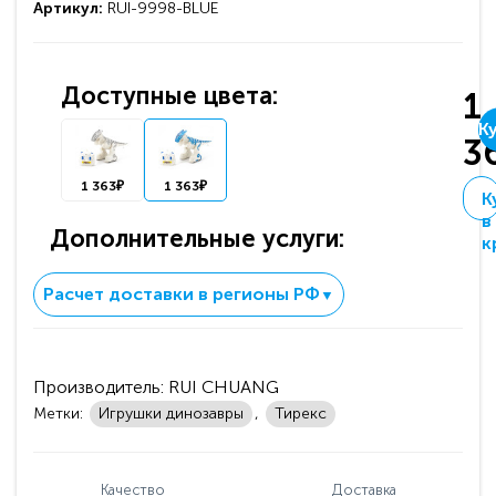
Артикул:
RUI-9998-BLUE
Доступные цвета:
1
К
3
1 363₽
1 363₽
К
в
Дополнительные услуги:
к
Расчет доставки в регионы РФ
▼
Производитель:
RUI CHUANG
Метки:
Игрушки динозавры
,
Тирекс
Качество
Доставка