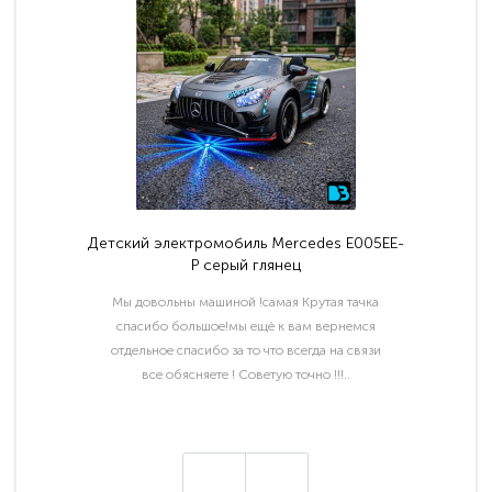
Детский электромобиль Mercedes E005EE-
P серый глянец
Мы довольны машиной !самая Крутая тачка
спасибо большое!мы ещё к вам вернемся
отдельное спасибо за то что всегда на связи
все обясняете ! Советую точно !!!..