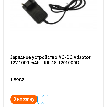
Зарядное устройство AC-DC Adaptor
Ра
12V 1000 mAh - RR-48-1201000D
ди
па
1 590₽
3 
В корзину
В