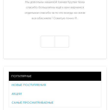
Мы довольны машиной !самая Крутая тачка
спасибо большое!мы ещё к вам вернемся
отдельное спасибо за то что всегда на связи
все обясняете ! Советую точно !!!..
ПОПУЛЯРНЫЕ
НОВЫЕ ПОСТУПЛЕНИЯ
АКЦИИ
САМЫЕ ПРОСМАТРИВАЕМЫЕ