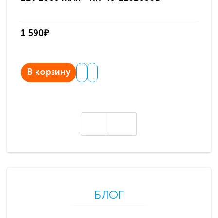
па
1 590₽
3 
В корзину
В
БЛОГ