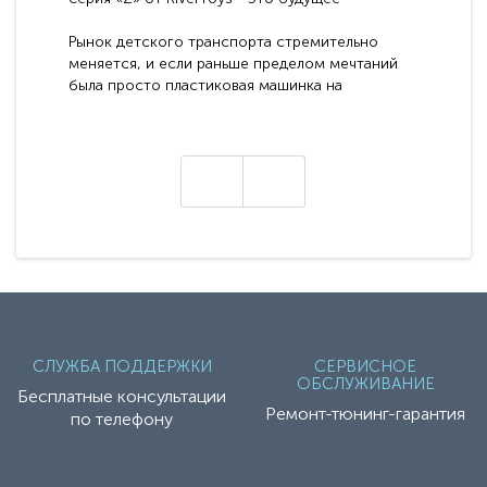
электромобилей
Рынок детского транспорта стремительно
меняется, и если раньше пределом мечтаний
была просто пластиковая машинка на
аккумуляторе, то сегодня бренд RiverToys
представляет абсолютно новое поколение
техники - серию с маркировкой «Z». Это
н
настоящие гадже..
СЛУЖБА ПОДДЕРЖКИ
СЕРВИСНОЕ
ОБСЛУЖИВАНИЕ
Бесплатные консультации
Ремонт-тюнинг-гарантия
по телефону