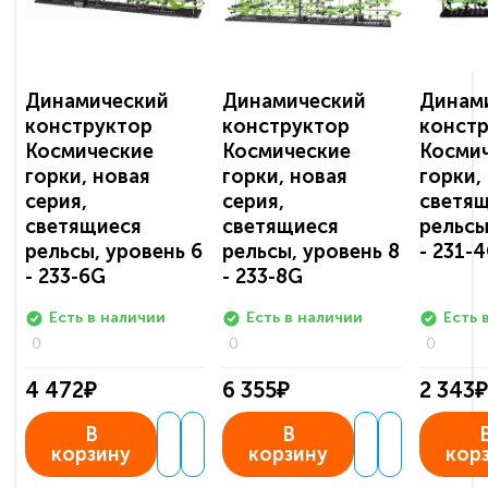
Динамический
Динамический
Динам
конструктор
конструктор
конст
Космические
Космические
Косми
горки, новая
горки, новая
горки,
серия,
серия,
светя
светящиеся
светящиеся
рельсы
рельсы, уровень 6
рельсы, уровень 8
- 231-
- 233-6G
- 233-8G
Есть в наличии
Есть в наличии
Есть 
0
0
0
4 472₽
6 355₽
2 343₽
В
В
корзину
корзину
кор