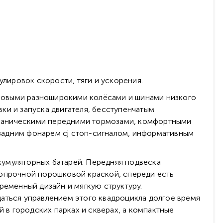
лировок скорости, тяги и ускорения.
юймовыми разноширокими колёсами и шинами низкого
ки и запуска двигателя, бесступенчатым
еханическими передними тормозами, комфортными
задним фонарем сj стоп-сигналом, информативным
ккумуляторных батарей. Передняя подвеска
копрочной порошковой краской, спереди есть
ременный дизайн и мягкую структуру.
даться управлением этого квадроцикла долгое время
й в городских парках и скверах, а компактные