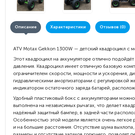
Описание
Характеристики
Отзывов (0)
АTV Motax Gekkon 1300W — детский квадроцикл с м
Этот квадроцикл на аккумуляторе отлично подойдёт
давления. Квадроцикл имеет отличную базовую комп
ограничителем скорости, мощности и ускорения, 
гидравлическими амортизаторами с регулировкой ж
индикатором остаточного заряда батарей, располож
Удобный пластиковый бокс с аккумуляторами можно л
выполнена на независимых рычагах, что делает ква
надёжный защитный бампер, в задней части располож
Особенностью этой модели является очень легкое р
и на большие расстояния. Отсутствие шума выхлопа,
размеры и отсутствие запахов горючего, позволят п