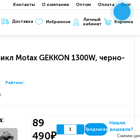
Контакты
О компании
Оптом
Оплата
Блог
x
x
x
Личный
Доставка
Корзина
Избранное
кабинет
икл Motax GEKKON 1300W, черно-
Рейтинг:
0
:
89
Нашли
дешевле?
Предзаказ
490₽
Снизим цен