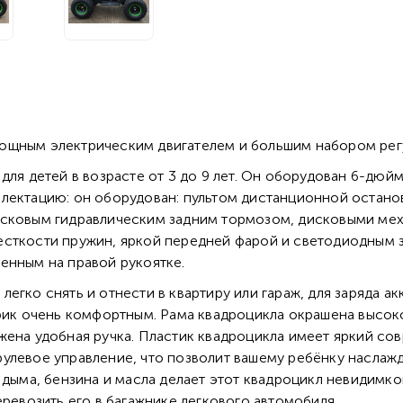
ощным электрическим двигателем и большим набором регу
 для детей в возрасте от 3 до 9 лет. Он оборудован 6-д
лектацию: он оборудован: пультом дистанционной останов
дисковым гидравлическим задним тормозом, дисковыми м
есткости пружин, яркой передней фарой и светодиодным 
енным на правой рукоятке.
егко снять и отнести в квартиру или гараж, для заряда а
дрик очень комфортным. Рама квадроцикла окрашена высо
ена удобная ручка. Пластик квадроцикла имеет яркий сов
улевое управление, что позволит вашему ребёнку наслаж
 дыма, бензина и масла делает этот квадроцикл невидимко
еревозить его в багажнике легкового автомобиля.