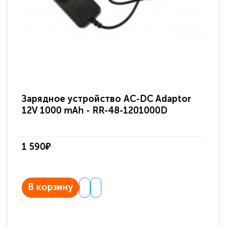
Зарядное устройство AC-DC Adaptor
Ра
12V 1000 mAh - RR-48-1201000D
ди
па
1 590₽
3 
В корзину
В