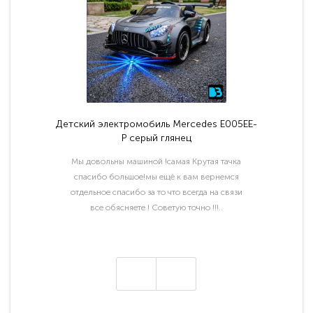
Детский электромобиль Mercedes E005EE-
P серый глянец
Мы довольны машиной !самая Крутая тачка
спасибо большое!мы ещё к вам вернемся
отдельное спасибо за то что всегда на связи
все обясняете ! Советую точно !!!..