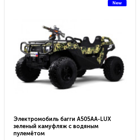
New
Электромобиль багги A505AA-LUX
По
зеленый камуфляж с водяным
зв
пулемётом