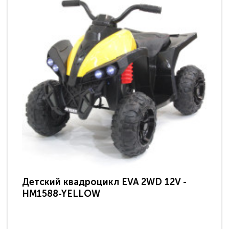
Детский квадроцикл EVA 2WD 12V -
Де
HM1588-YELLOW
HM