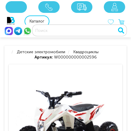
x
x
x
8 800 201 92 06
8 925 049 90 18
Каталог
Детские электромобили
Квадроциклы
Артикул:
W000000000002596