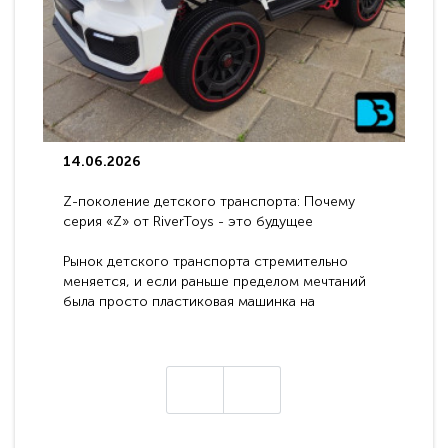
14.06.2026
Z-поколение детского транспорта: Почему
серия «Z» от RiverToys - это будущее
электромобилей
Рынок детского транспорта стремительно
меняется, и если раньше пределом мечтаний
была просто пластиковая машинка на
аккумуляторе, то сегодня бренд RiverToys
представляет абсолютно новое поколение
техники - серию с маркировкой «Z». Это
н
настоящие гадже..