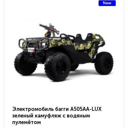
New
Электромобиль багги A505AA-LUX
По
зеленый камуфляж с водяным
зв
пулемётом