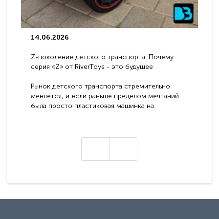
14.06.2026
Z-поколение детского транспорта: Почему
серия «Z» от RiverToys - это будущее
электромобилей
Рынок детского транспорта стремительно
меняется, и если раньше пределом мечтаний
была просто пластиковая машинка на
аккумуляторе, то сегодня бренд RiverToys
представляет абсолютно новое поколение
техники - серию с маркировкой «Z». Это
н
настоящие гадже..