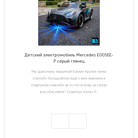
Детский электромобиль Mercedes E005EE-
P серый глянец
Мы довольны машиной !самая Крутая тачка
спасибо большое!мы ещё к вам вернемся
отдельное спасибо за то что всегда на связи
все обясняете ! Советую точно !!!..