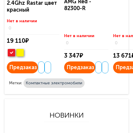
AMG Red -
2.4Ghz Rastar цвет
82300-R
красный
Нет в наличии
0
Нет в наличии
Нет в на
19 110₽
0
0
3 347₽
13 671
Предзаказ
Предзаказ
Предз
Метки:
Компактные электромобили
НОВИНКИ