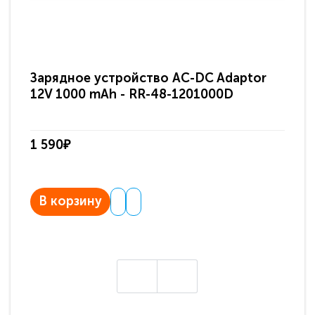
Зарядное устройство AC-DC Adaptor
Ра
12V 1000 mAh - RR-48-1201000D
ди
па
1 590₽
3 
В корзину
В