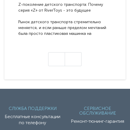
Z-поколение детского транспорта: Почему
серия «Z» от RiverToys - это будущее
электромобилей
Рынок детского транспорта стремительно
меняется, и если раньше пределом мечтаний
была просто пластиковая машинка на
аккумуляторе, то сегодня бренд RiverToys
представляет абсолютно новое поколение
техники - серию с маркировкой «Z». Это
н
настоящие гадже..
СЛУЖБА ПОДДЕРЖКИ
СЕРВИСНОЕ
ОБСЛУЖИВАНИЕ
Бесплатные консультации
Ремонт-тюнинг-гарантия
по телефону