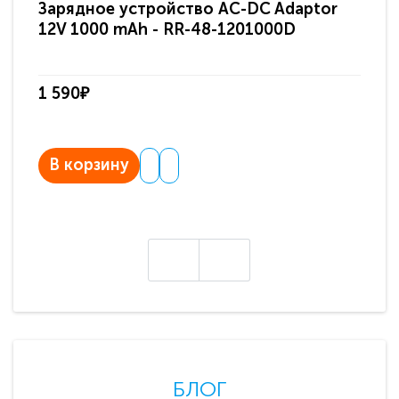
Зарядное устройство AC-DC Adaptor
Ра
12V 1000 mAh - RR-48-1201000D
ди
па
1 590₽
3 
В корзину
В
БЛОГ