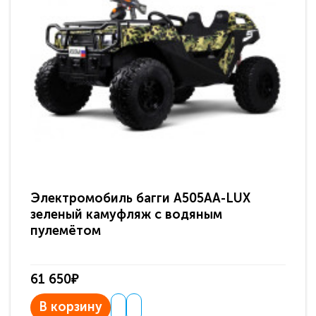
Электромобиль багги A505AA-LUX
По
зеленый камуфляж с водяным
зв
пулемётом
61 650₽
31
В корзину
В