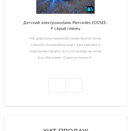
Детский электромобиль Mercedes E005EE-
P серый глянец
Мы довольны машиной !самая Крутая тачка
спасибо большое!мы ещё к вам вернемся
отдельное спасибо за то что всегда на связи
все обясняете ! Советую точно !!!..