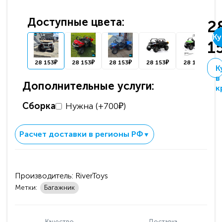
Доступные цвета:
2
Ку
1
28 153₽
28 153₽
28 153₽
28 153₽
28 153₽
К
в
Дополнительные услуги:
к
Сборка
Нужна (+700₽)
Расчет доставки в регионы РФ
▼
Производитель:
RiverToys
Метки:
Багажник
Качество
Доставка