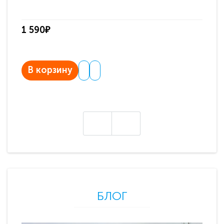
па
1 590₽
3 
В корзину
В
БЛОГ