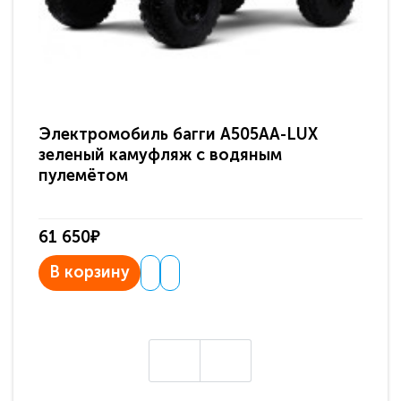
Электромобиль багги A505AA-LUX
По
зеленый камуфляж с водяным
зв
пулемётом
61 650₽
31
В корзину
В