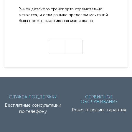
электромобилей
Рынок детского транспорта стремительно
меняется, и если раньше пределом мечтаний
была просто пластиковая машинка на
аккумуляторе, то сегодня бренд RiverToys
представляет абсолютно новое поколение
техники - серию с маркировкой «Z». Это
н
настоящие гадже..
СЛУЖБА ПОДДЕРЖКИ
СЕРВИСНОЕ
ОБСЛУЖИВАНИЕ
Бесплатные консультации
Ремонт-тюнинг-гарантия
по телефону