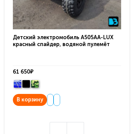
Детский электромобиль A505AA-LUX
Де
красный спайдер, водяной пулемёт
NE
61 650₽
60
В корзину
В