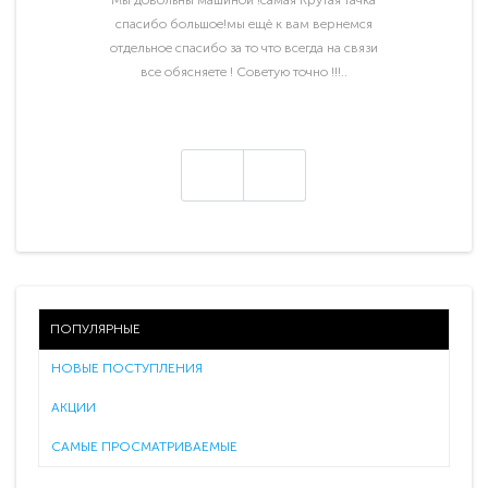
Мы довольны машиной !самая Крутая тачка
спасибо большое!мы ещё к вам вернемся
отдельное спасибо за то что всегда на связи
все обясняете ! Советую точно !!!..
ПОПУЛЯРНЫЕ
НОВЫЕ ПОСТУПЛЕНИЯ
АКЦИИ
САМЫЕ ПРОСМАТРИВАЕМЫЕ