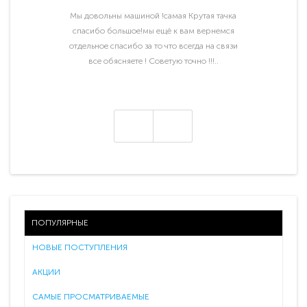
Мы довольны машиной !самая Крутая тачка
спасибо большое!мы ещё к вам вернемся
отдельное спасибо за то что всегда на связи
все обясняете ! Советую точно !!!..
ПОПУЛЯРНЫЕ
НОВЫЕ ПОСТУПЛЕНИЯ
АКЦИИ
САМЫЕ ПРОСМАТРИВАЕМЫЕ