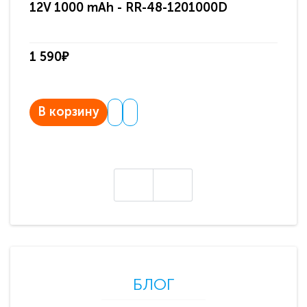
12V 1000 mAh - RR-48-1201000D
ди
па
1 590₽
3 
В корзину
В
БЛОГ