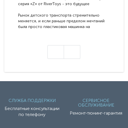
серия «Z» от RiverToys - это будущее
электромобилей
Рынок детского транспорта стремительно
меняется, и если раньше пределом мечтаний
была просто пластиковая машинка на
аккумуляторе, то сегодня бренд RiverToys
представляет абсолютно новое поколение
техники - серию с маркировкой «Z». Это
н
настоящие гадже..
СЛУЖБА ПОДДЕРЖКИ
СЕРВИСНОЕ
ОБСЛУЖИВАНИЕ
Бесплатные консультации
Ремонт-тюнинг-гарантия
по телефону