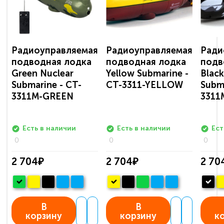
Радиоуправляемая
Радиоуправляемая
Ради
подводная лодка
подводная лодка
подв
Green Nuclear
Yellow Submarine -
Black
Submarine - CT-
CT-3311-YELLOW
Subma
3311M-GREEN
3311
Есть в наличии
Есть в наличии
Ест
0
0
0
2 704₽
2 704₽
2 70
В
В
корзину
корзину
к