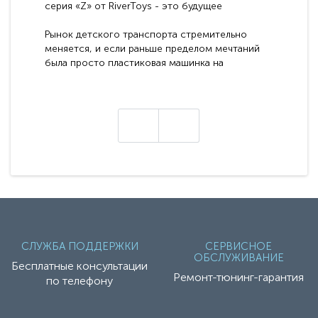
серия «Z» от RiverToys - это будущее
электромобилей
Рынок детского транспорта стремительно
меняется, и если раньше пределом мечтаний
была просто пластиковая машинка на
аккумуляторе, то сегодня бренд RiverToys
представляет абсолютно новое поколение
техники - серию с маркировкой «Z». Это
н
настоящие гадже..
СЛУЖБА ПОДДЕРЖКИ
СЕРВИСНОЕ
ОБСЛУЖИВАНИЕ
Бесплатные консультации
Ремонт-тюнинг-гарантия
по телефону