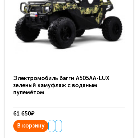
Электромобиль багги A505AA-LUX
По
зеленый камуфляж с водяным
зв
пулемётом
61 650₽
31
В корзину
В