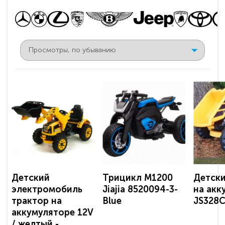
Детский
Трицикл M1200
Детски
электромобиль
Jiajia 8520094-3-
на акк
трактор на
Blue
JS328C
аккумуляторе 12V
/ желтый -