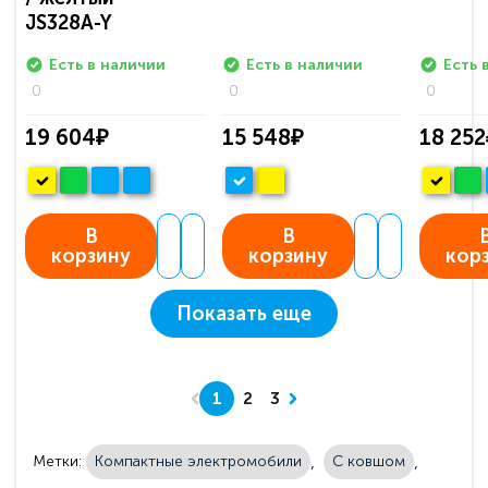
JS328A-Y
Есть в наличии
Есть в наличии
Есть 
0
0
0
19 604₽
15 548₽
18 252
В
В
корзину
корзину
кор
Показать еще
1
2
3
Метки:
Компактные электромобили
С ковшом