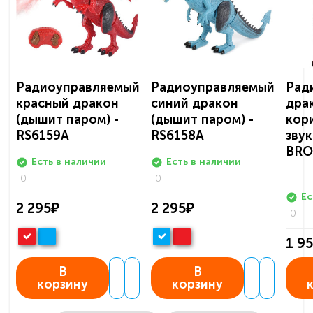
Радиоуправляемый
Радиоуправляемый
Рад
красный дракон
синий дракон
драк
(дышит паром) -
(дышит паром) -
кори
RS6159A
RS6158A
звук
BR
Есть в наличии
Есть в наличии
0
0
Ес
2 295₽
2 295₽
0
1 9
В
В
корзину
корзину