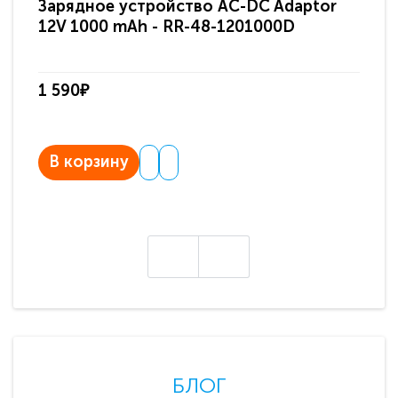
Зарядное устройство AC-DC Adaptor
Ра
12V 1000 mAh - RR-48-1201000D
ди
па
1 590₽
3 
В корзину
В
БЛОГ