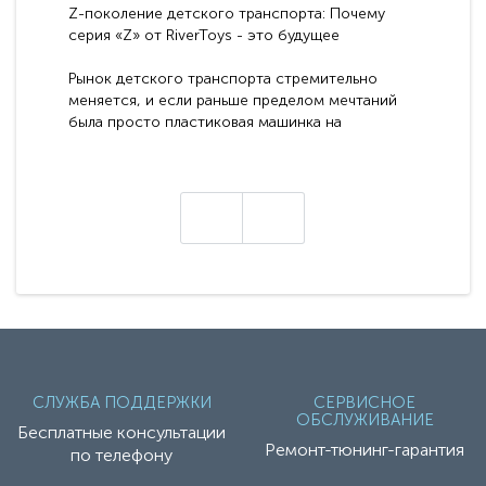
Z-поколение детского транспорта: Почему
серия «Z» от RiverToys - это будущее
электромобилей
Рынок детского транспорта стремительно
меняется, и если раньше пределом мечтаний
была просто пластиковая машинка на
аккумуляторе, то сегодня бренд RiverToys
представляет абсолютно новое поколение
техники - серию с маркировкой «Z». Это
н
настоящие гадже..
СЛУЖБА ПОДДЕРЖКИ
СЕРВИСНОЕ
ОБСЛУЖИВАНИЕ
Бесплатные консультации
Ремонт-тюнинг-гарантия
по телефону