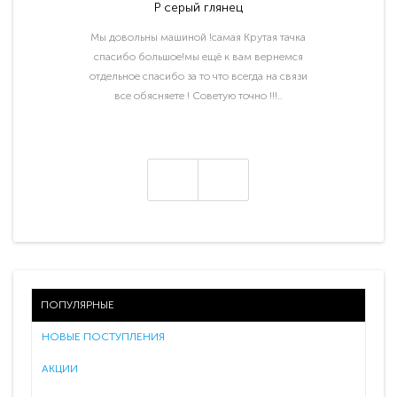
P серый глянец
Мы довольны машиной !самая Крутая тачка
спасибо большое!мы ещё к вам вернемся
отдельное спасибо за то что всегда на связи
все обясняете ! Советую точно !!!..
ПОПУЛЯРНЫЕ
НОВЫЕ ПОСТУПЛЕНИЯ
АКЦИИ