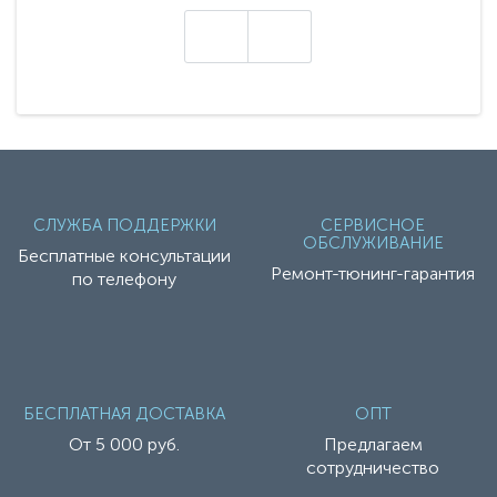
техники - серию с маркировкой «Z». Это
н
настоящие гадже..
СЛУЖБА ПОДДЕРЖКИ
СЕРВИСНОЕ
ОБСЛУЖИВАНИЕ
Бесплатные консультации
Ремонт-тюнинг-гарантия
по телефону
БЕСПЛАТНАЯ ДОСТАВКА
ОПТ
От 5 000 руб.
Предлагаем
сотрудничество