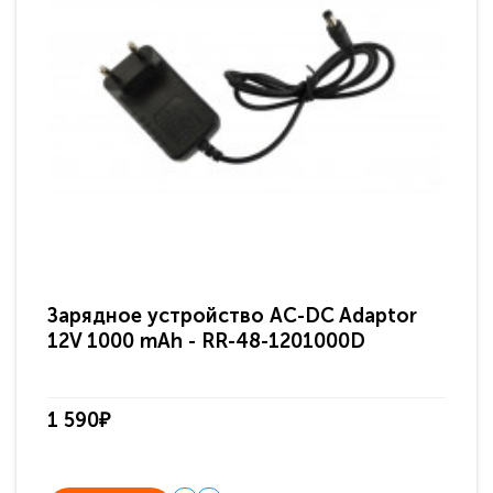
Зарядное устройство AC-DC Adaptor
Ра
12V 1000 mAh - RR-48-1201000D
ди
па
1 590₽
3 