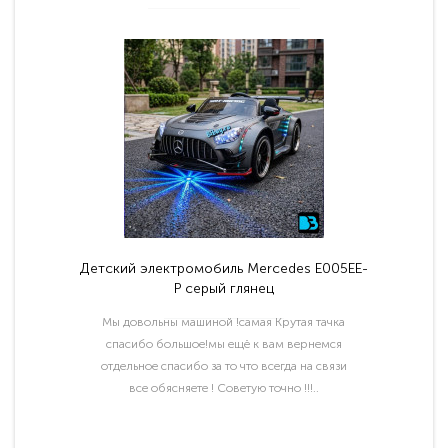
Детский электромобиль Mercedes E005EE-
P серый глянец
Мы довольны машиной !самая Крутая тачка
спасибо большое!мы ещё к вам вернемся
отдельное спасибо за то что всегда на связи
все обясняете ! Советую точно !!!..