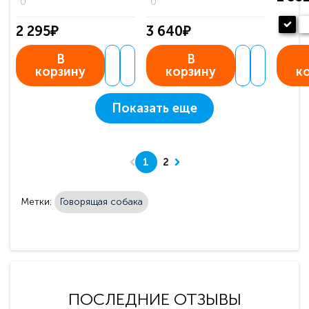
0
0
2 295₽
3 640₽
В
В
корзину
корзину
к
Показать еще
1
2
Метки:
Говорящая собака
ПОСЛЕДНИЕ ОТЗЫВЫ