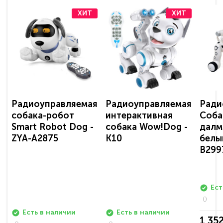
ХИТ
ХИТ
Радиоуправляемая
Радиоуправляемая
Ради
собака-робот
интерактивная
Соба
Smart Robot Dog -
собака Wow!Dog -
далм
ZYA-A2875
K10
белы
B299
Ест
0
Есть в наличии
Есть в наличии
1 35