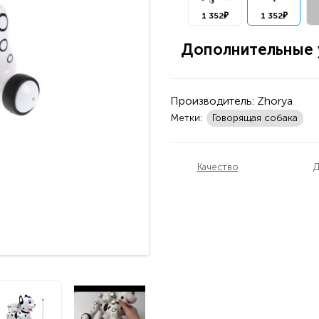
1 352₽
1 352₽
Дополнительные у
Производитель:
Zhorya
Метки:
Говорящая собака
Качество
Д