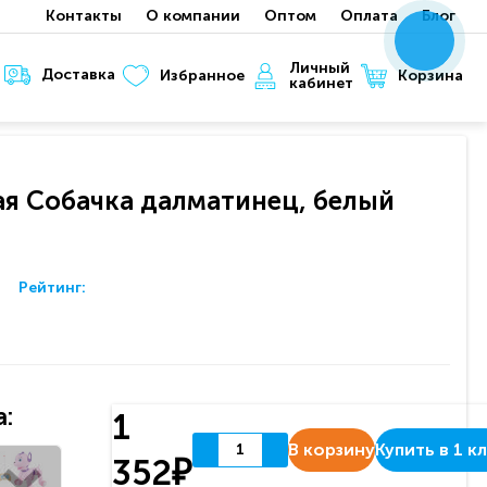
Контакты
О компании
Оптом
Оплата
Блог
x
x
x
Личный
Доставка
Корзина
Избранное
кабинет
я Собачка далматинец, белый
Рейтинг:
:
1
В корзину
Купить в 1 к
352₽