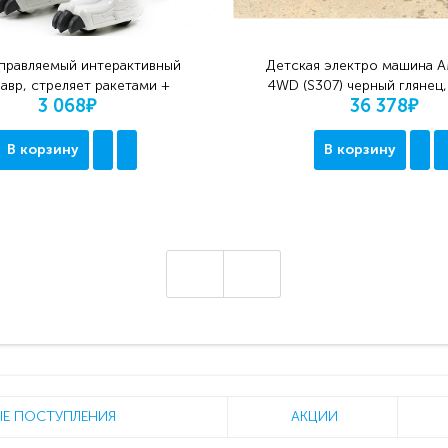
правляемый интерактивный
Детская электро машина 
авр, стреляет ракетами +
4WD (S307) черный глянец
3 068₽
36 378₽
дышит паром - 88002
привод
В корзину
В корзину
Е ПОСТУПЛЕНИЯ
АКЦИИ