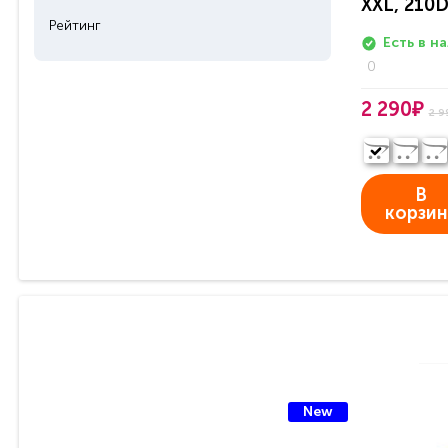
XXL, 210
Рейтинг
Есть в н
0
2 290₽
2 9
В
корзин
New