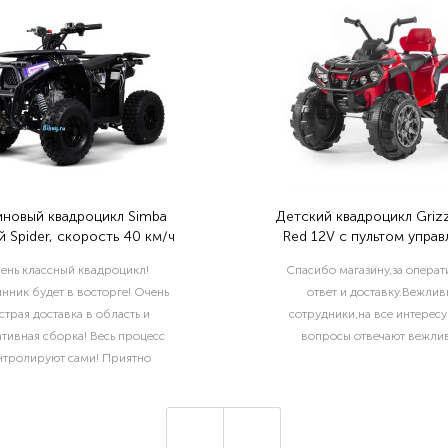
иновый квадроцикл Simba
Детский квадроцикл Grizz
 Spider, скорость 40 км/ч
Red 12V с пультом управ
2.4G- BDM0906
ень классный квадроцикл!
Спасибо магазину,за опера
нник будет в восторге! Очень
ответ и доставку.Вежлив
страя доставка в область и
сотрудники,на все интерес
тивная сборка! Весь процесс
вопросы отвечают вежлив
нтролируют сами! Приятно
отать с такой ответственной
компанией!..