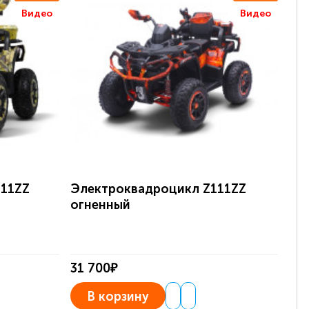
Видео
Видео
111ZZ
Электроквадроцикл Z111ZZ
Де
огненный
Z1
31 700₽
31
В корзину