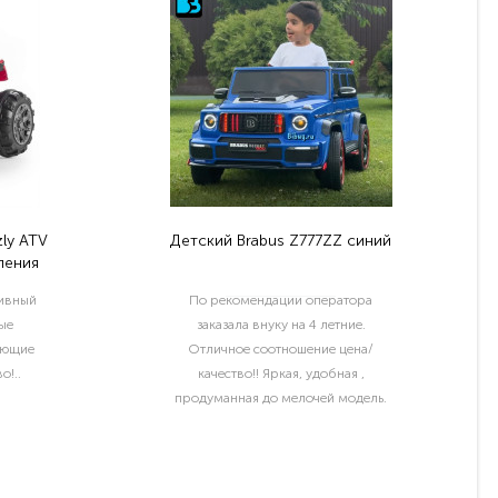
ly ATV
Детский Brabus Z777ZZ синий
ления
тивный
По рекомендации оператора
ые
заказала внуку на 4 летние.
ующие
Отличное соотношение цена/
о!..
качество!! Яркая, удобная ,
продуманная до мелочей модель.
Отдельный шик водительские права
и номер с именем ребёнка..