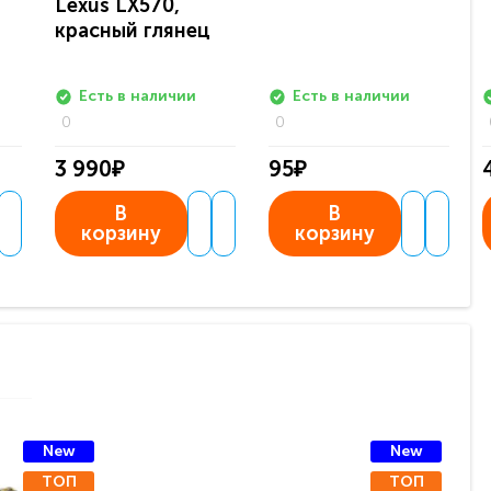
Lexus LX570,
красный глянец
Есть в наличии
Есть в наличии
0
0
3 990₽
95₽
В
В
корзину
корзину
New
New
ТОП
ТОП