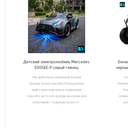
Детский электромобиль Mercedes
Бенз
E005EE-P серый глянец
черный
Мы довольны машиной !самая
Оч
Крутая тачка спасибо большое!мы
Имени
ещё к вам вернемся отдельное
бы
спасибо за то что всегда на связи все
опера
обясняете ! Советую точно !!!..
ко
раб