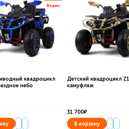
Видео
иводный квадроцикл
Детский квадроцикл Z
вездное небо
камуфляж
31 700₽
ину
В корзину