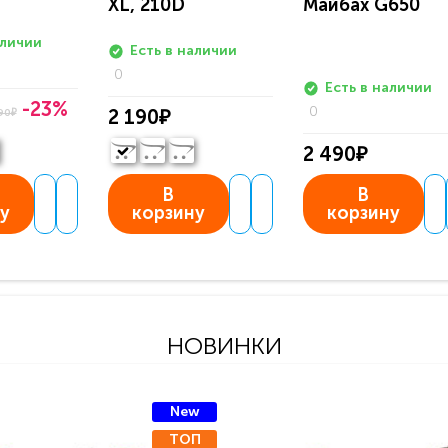
D
XL, 210D
Майбах G650
аличии
Есть в наличии
0
Есть в наличии
-23%
0
2 190₽
90₽
2 490₽
В
В
у
корзину
корзину
НОВИНКИ
New
ТОП