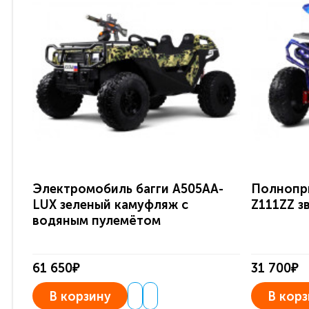
Электромобиль багги A505AA-
Полнопр
LUX зеленый камуфляж с
Z111ZZ з
водяным пулемётом
61 650₽
31 700₽
В корзину
В корз