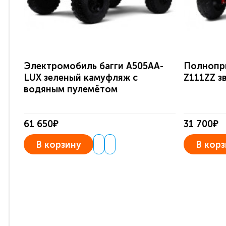
Электромобиль багги A505AA-
Полнопр
LUX зеленый камуфляж с
Z111ZZ з
водяным пулемётом
61 650₽
31 700₽
В корзину
В корз