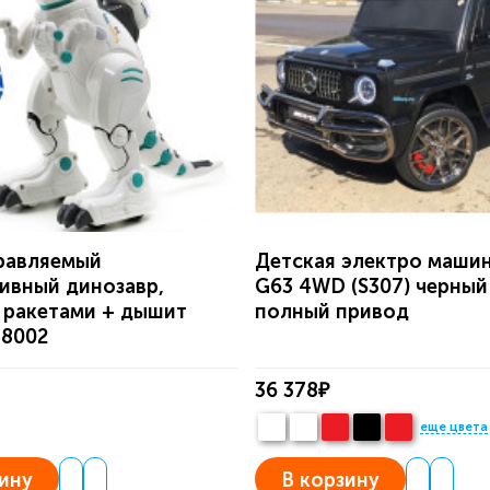
равляемый
Детская электро маши
ивный динозавр,
G63 4WD (S307) черный
 ракетами + дышит
полный привод
88002
36 378₽
еще цвета
ину
В корзину