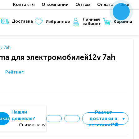
Контакты
О компании
Оптом
Оплата
Блог
x
x
x
Личный
Доставка
Корзина
Избранное
кабинет
v 7ah
ma для электромобилей12v 7ah
Рейтинг:
Нашли
Расчет
дешевле?
доставки в
аказ
▼
регионы РФ
Снизим цену!