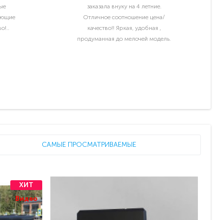
ые
заказала внуку на 4 летние.
ующие
Отличное соотношение цена/
о!..
качество!! Яркая, удобная ,
продуманная до мелочей модель.
Отдельный шик водительские права
и номер с именем ребёнка..
САМЫЕ ПРОСМАТРИВАЕМЫЕ
ХИТ
Видео