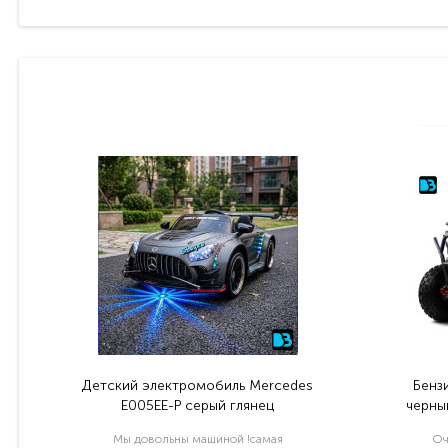
Детский электромобиль Mercedes
Бенз
E005EE-P серый глянец
черный
Мы довольны машиной !самая
Оч