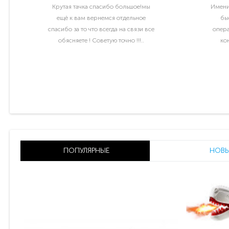
Крутая тачка спасибо большое!мы
Имени
ещё к вам вернемся отдельное
бы
спасибо за то что всегда на связи все
опера
обясняете ! Советую точно !!!..
ко
раб
ПОПУЛЯРНЫЕ
НОВЫ