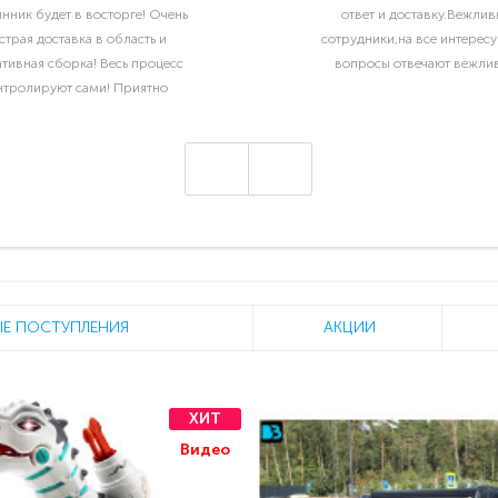
нник будет в восторге! Очень
ответ и доставку.Вежлив
страя доставка в область и
сотрудники,на все интерес
тивная сборка! Весь процесс
вопросы отвечают вежлив
нтролируют сами! Приятно
отать с такой ответственной
компанией!..
Е ПОСТУПЛЕНИЯ
АКЦИИ
ХИТ
Видео