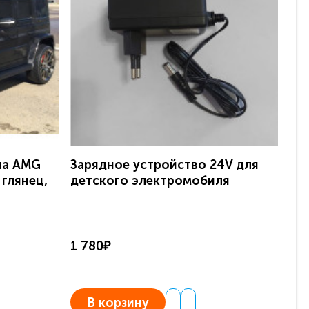
на AMG
Зарядное устройство 24V для
Эл
 глянец,
детского электромобиля
Ave
с 
1 780₽
38
В корзину