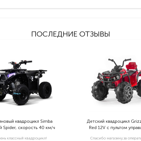
ПОСЛЕДНИЕ ОТЗЫВЫ
иновый квадроцикл Simba
Детский квадроцикл Grizz
 Spider, скорость 40 км/ч
Red 12V с пультом управ
2.4G- BDM0906
ень классный квадроцикл!
Спасибо магазину,за опера