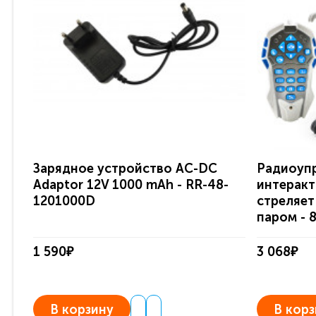
Зарядное устройство AC-DC
Радиоуп
Adaptor 12V 1000 mAh - RR-48-
интеракт
1201000D
стреляет
паром - 
1 590₽
3 068₽
В корзину
В корз