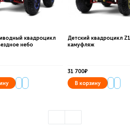
иводный квадроцикл
Детский квадроцикл Z
вездное небо
камуфляж
31 700₽
ину
В корзину