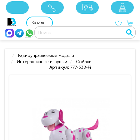
x
x
x
8 800 201 92 06
8 925 049 90 18
Каталог
Радиоуправляемые модели
Интерактивные игрушки
Собаки
Артикул:
777-338-Pi