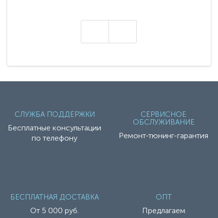
представляет абсолютно новое поколение
техники - серию с маркировкой «Z». Это
н
настоящие гадже..
СЛУЖБА ПОДДЕРЖКИ
СЕРВИСНОЕ
ОБСЛУЖИВАНИЕ
Бесплатные консультации
Ремонт-тюнинг-гарантия
по телефону
БЕСПЛАТНАЯ ДОСТАВКА
ОПТ
От 5 000 руб.
Предлагаем