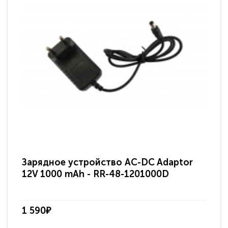
Зарядное устройство AC-DC Adaptor
Ра
12V 1000 mAh - RR-48-1201000D
ди
па
1 590₽
3 