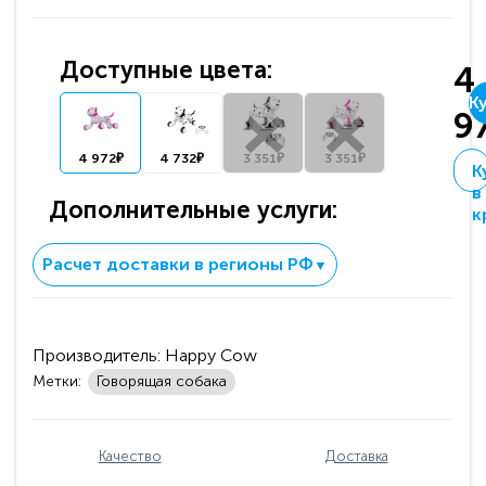
Доступные цвета:
4
К
9
4 972₽
4 732₽
3 351₽
3 351₽
К
в
Дополнительные услуги:
к
Расчет доставки в регионы РФ
▼
Производитель:
Happy Cow
Метки:
Говорящая собака
Качество
Доставка