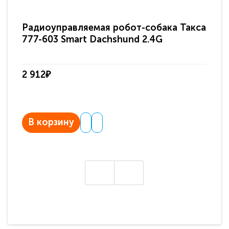
Радиоуправляемая робот-собака Такса
Ра
777-603 Smart Dachshund 2.4G
Do
2 912₽
4 
В корзину
В