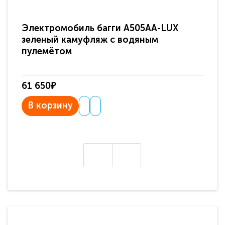
Электромобиль багги A505AA-LUX
По
зеленый камуфляж с водяным
зв
пулемётом
61 650₽
31
В корзину
В