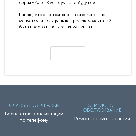
серия «Z» от RiverToys - это будущее
электромобилей
Рынок детского транспорта стремительно
меняется, и если раньше пределом мечтаний
была просто пластиковая машинка на
аккумуляторе, то сегодня бренд RiverToys
представляет абсолютно новое поколение
техники - серию с маркировкой «Z». Это
н
настоящие гадже..
СЛУЖБА ПОДДЕРЖКИ
СЕРВИСНОЕ
ОБСЛУЖИВАНИЕ
Бесплатные консультации
Ремонт-тюнинг-гарантия
по телефону