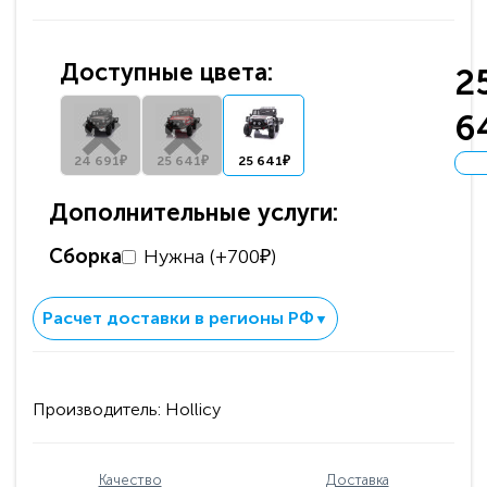
Доступные цвета:
2
6
24 691₽
25 641₽
25 641₽
Дополнительные услуги:
Сборка
Нужна (+700₽)
Расчет доставки в регионы РФ
▼
Производитель:
Hollicy
Качество
Доставка