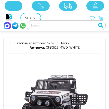
x
x
x
8 800 201 92 06
8 925 049 90 18
Каталог
Детские электромобили
Багги
Артикул:
XMX618-4WD-WHITE