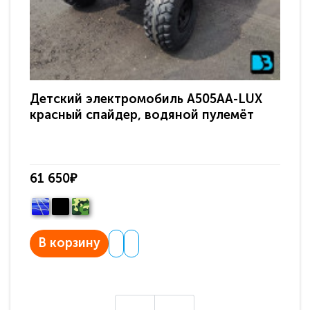
Детский электромобиль A505AA-LUX
Де
красный спайдер, водяной пулемёт
NE
61 650₽
60
В корзину
В