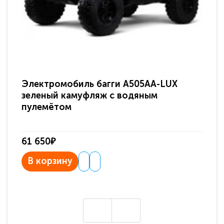
Электромобиль багги A505AA-LUX
По
зеленый камуфляж с водяным
зв
пулемётом
61 650₽
31
В корзину
В