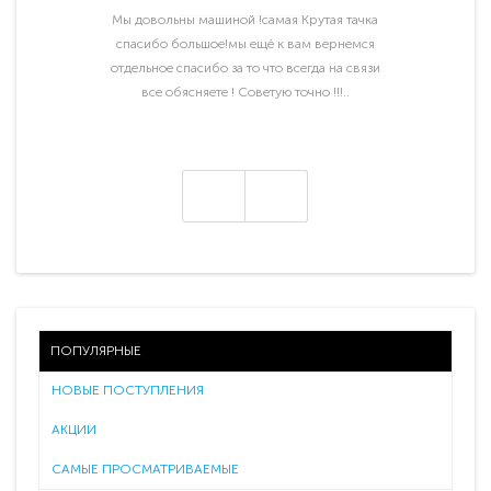
Мы довольны машиной !самая Крутая тачка
спасибо большое!мы ещё к вам вернемся
отдельное спасибо за то что всегда на связи
все обясняете ! Советую точно !!!..
ПОПУЛЯРНЫЕ
НОВЫЕ ПОСТУПЛЕНИЯ
АКЦИИ
САМЫЕ ПРОСМАТРИВАЕМЫЕ