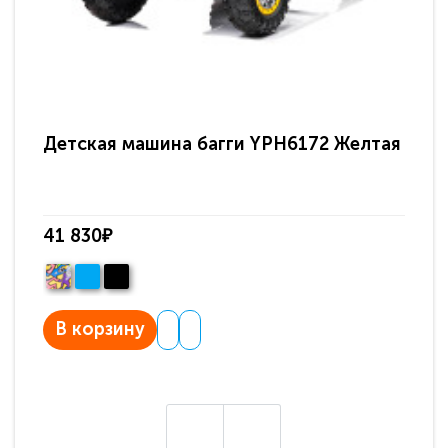
Детская машина багги YPH6172 Желтая
Де
Бе
41 830₽
20
В корзину
В