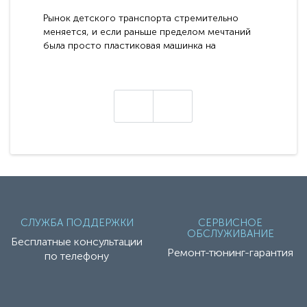
электромобилей
Рынок детского транспорта стремительно
меняется, и если раньше пределом мечтаний
была просто пластиковая машинка на
аккумуляторе, то сегодня бренд RiverToys
представляет абсолютно новое поколение
техники - серию с маркировкой «Z». Это
н
настоящие гадже..
СЛУЖБА ПОДДЕРЖКИ
СЕРВИСНОЕ
ОБСЛУЖИВАНИЕ
Бесплатные консультации
Ремонт-тюнинг-гарантия
по телефону