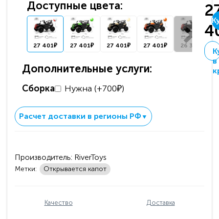
Доступные цвета:
2
К
4
27 401₽
27 401₽
27 401₽
27 401₽
26 367₽
К
в
Дополнительные услуги:
к
Сборка
Нужна (+700₽)
Расчет доставки в регионы РФ
▼
Производитель:
RiverToys
Метки:
Открывается капот
Качество
Доставка