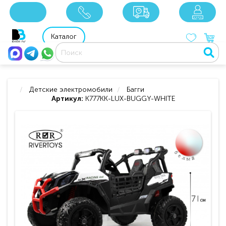
x
x
x
8 800 201 92 06
8 925 049 90 18
Каталог
Детские электромобили
Багги
Артикул:
K777KK-LUX-BUGGY-WHITE