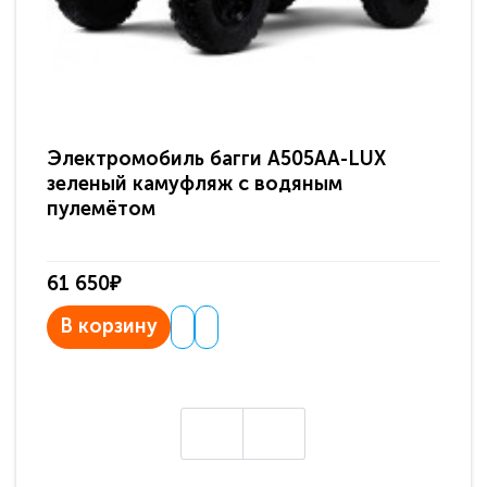
Электромобиль багги A505AA-LUX
По
зеленый камуфляж с водяным
зв
пулемётом
61 650₽
31
В корзину
В