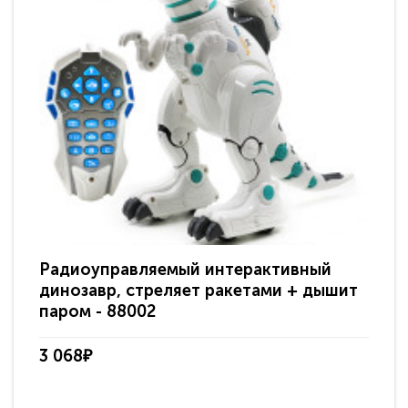
Радиоуправляемый интерактивный
Ра
динозавр, стреляет ракетами + дышит
ди
паром - 88002
пр
3 068₽
5 