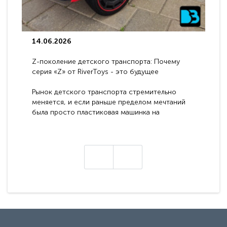
14.06.2026
Z-поколение детского транспорта: Почему
серия «Z» от RiverToys - это будущее
электромобилей
Рынок детского транспорта стремительно
меняется, и если раньше пределом мечтаний
была просто пластиковая машинка на
аккумуляторе, то сегодня бренд RiverToys
представляет абсолютно новое поколение
техники - серию с маркировкой «Z». Это
н
настоящие гадже..