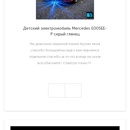
Детский электромобиль Mercedes E005EE-
P серый глянец
Мы довольны машиной !самая Крутая тачка
спасибо большое!мы ещё к вам вернемся
отдельное спасибо за то что всегда на связи
все обясняете ! Советую точно !!!..