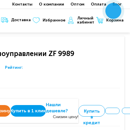
Контакты
О компании
Оптом
Оплата
Блог
x
x
x
Личный
Доставка
Корзина
Избранное
кабинет
иоуправлении ZF 9989
Рейтинг:
Нашли
рзину
Купить в 1 клик
дешевле?
Купить
в
Снизим цену!
кредит