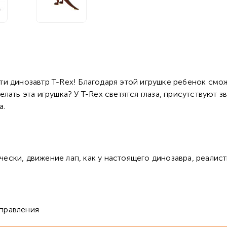
и динозавтр T-Rex! Благодаря этой игрушке ребенок смож
лать эта игрушка? У T-Rex светятся глаза, присутствуют з
а.
ически, движение лап, как у настоящего динозавра, реали
управления