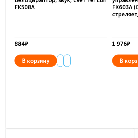
Велоцираптор, звук, свет Fei Lun
управлени
FK508A
FK603A (С
стреляет,
884₽
1 976₽
В корзину
В корз