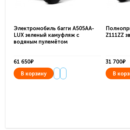
Электромобиль багги A505AA-
Полнопр
LUX зеленый камуфляж с
Z111ZZ з
водяным пулемётом
61 650₽
31 700₽
В корзину
В корз