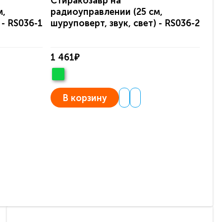
Стиракозавр на
на
м,
радиоуправлении (25 см,
эл
 - RS036-1
шуруповерт, звук, свет) - RS036-2
ба
1 461₽
1 
В корзину