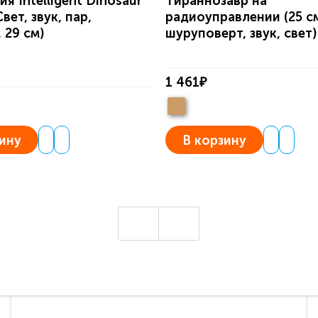
я Intelligent Dinosaur
Тираннозавр на
вет, звук, пар,
радиоуправлении (25 с
 29 см)
шуруповерт, звук, свет)
1 461₽
ину
В корзину