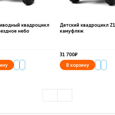
иводный квадроцикл
Детский квадроцикл Z
вездное небо
камуфляж
31 700₽
ину
В корзину