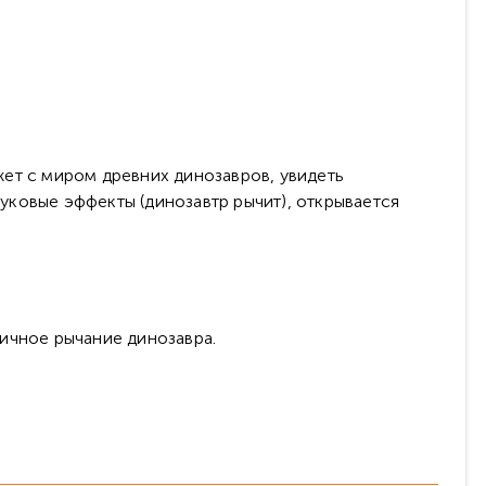
ет с миром древних динозавров, увидеть
вуковые эффекты (динозавтр рычит), открывается
стичное рычание динозавра.