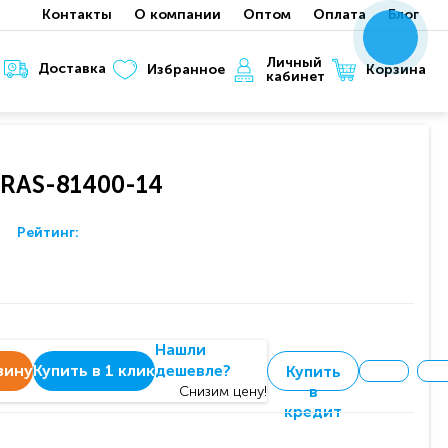
Контакты
О компании
Оптом
Оплата
Блог
x
x
x
Личный
Доставка
Корзина
Избранное
кабинет
 RAS-81400-14
Рейтинг:
Нашли
зину
Купить в 1 клик
дешевле?
Купить
в
Снизим цену!
кредит