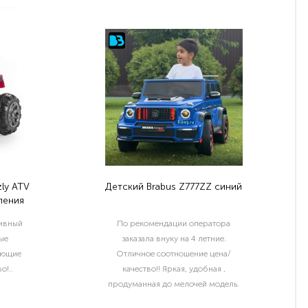
ly ATV
Детский Brabus Z777ZZ синий
ления
тивный
По рекомендации оператора
ые
заказала внуку на 4 летние.
ующие
Отличное соотношение цена/
о!..
качество!! Яркая, удобная ,
продуманная до мелочей модель.
Отдельный шик водительские права