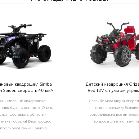
иновый квадроцикл Simba
Детский квадроцикл Grizz
 Spider, скорость 40 км/ч
Red 12V с пультом управ
2.4G- BDM0906
ень классный квадроцикл!
Спасибо магазину,за опера
нник будет в восторге! Очень
ответ и доставку.Вежлив
страя доставка в область и
сотрудники,на все интерес
тивная сборка! Весь процесс
вопросы отвечают вежлив
нтролируют сами! Приятно
отать с такой ответственной