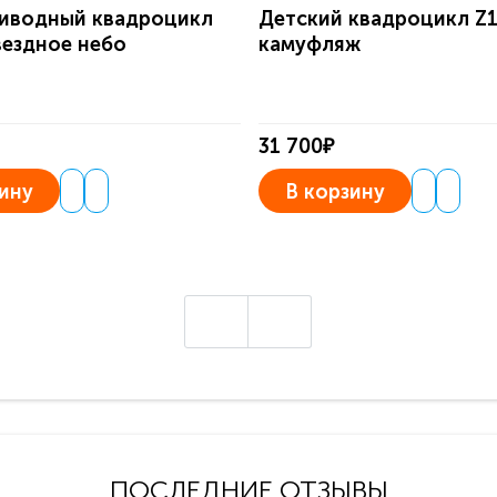
иводный квадроцикл
Детский квадроцикл Z
вездное небо
камуфляж
31 700₽
ину
В корзину
ПОСЛЕДНИЕ ОТЗЫВЫ