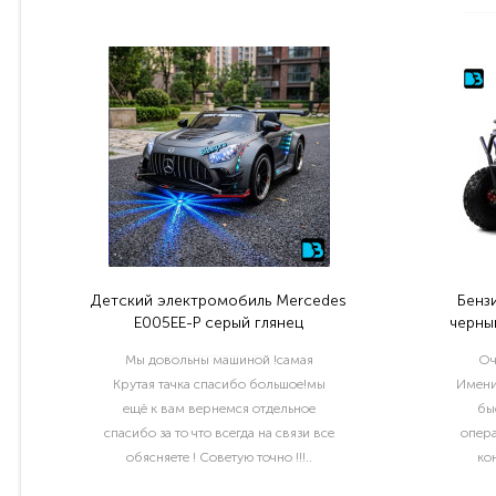
Детский электромобиль Mercedes
Бенз
E005EE-P серый глянец
черный
Мы довольны машиной !самая
Оч
Крутая тачка спасибо большое!мы
Имени
ещё к вам вернемся отдельное
бы
спасибо за то что всегда на связи все
опера
обясняете ! Советую точно !!!..
ко
раб