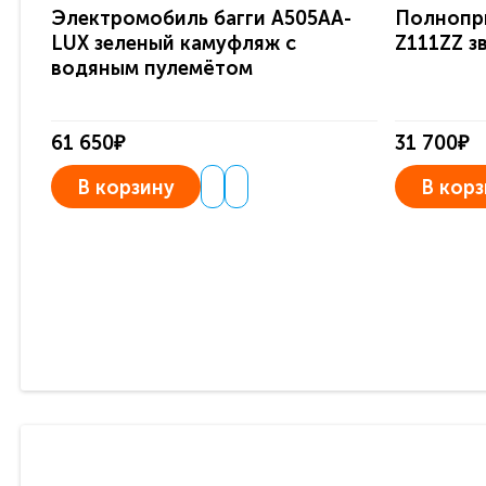
Электромобиль багги A505AA-
Полнопр
LUX зеленый камуфляж с
Z111ZZ з
водяным пулемётом
61 650₽
31 700₽
В корзину
В корз