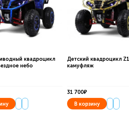
иводный квадроцикл
Детский квадроцикл Z
вездное небо
камуфляж
31 700₽
ину
В корзину