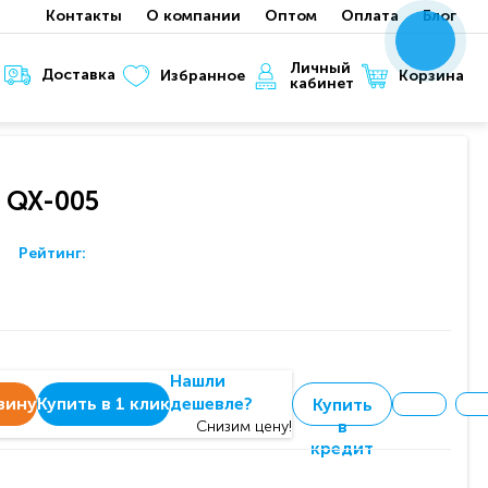
Контакты
О компании
Оптом
Оплата
Блог
x
x
x
Личный
Доставка
Корзина
Избранное
кабинет
 QX-005
Рейтинг:
Нашли
зину
Купить в 1 клик
дешевле?
Купить
в
Снизим цену!
кредит