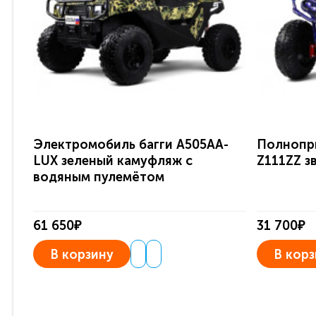
Электромобиль багги A505AA-
Полнопр
LUX зеленый камуфляж с
Z111ZZ з
водяным пулемётом
61 650₽
31 700₽
В корзину
В корз