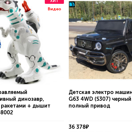
ХИТ
Видео
равляемый
Детская электро маши
ивный динозавр,
G63 4WD (S307) черный
 ракетами + дышит
полный привод
88002
36 378₽