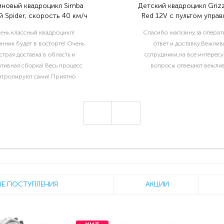
иновый квадроцикл Simba
Детский квадроцикл Grizz
 Spider, скорость 40 км/ч
Red 12V с пультом управ
2.4G- BDM0906
ень классный квадроцикл!
Спасибо магазину,за опера
нник будет в восторге! Очень
ответ и доставку.Вежлив
страя доставка в область и
сотрудники,на все интерес
тивная сборка! Весь процесс
вопросы отвечают вежлив
нтролируют сами! Приятно
отать с такой ответственной
компанией!..
Е ПОСТУПЛЕНИЯ
АКЦИИ