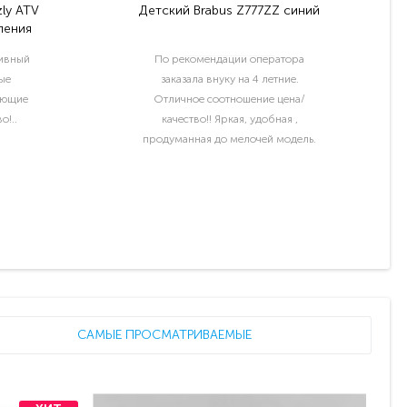
ly ATV
Детский Brabus Z777ZZ синий
ления
тивный
По рекомендации оператора
ые
заказала внуку на 4 летние.
ующие
Отличное соотношение цена/
о!..
качество!! Яркая, удобная ,
продуманная до мелочей модель.
Отдельный шик водительские права
и номер с именем ребёнка..
САМЫЕ ПРОСМАТРИВАЕМЫЕ