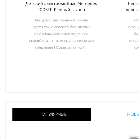
Детский электромобиль Mercedes
Бенз
E005EE-P серый глянец
черный
Мы довольны машиной !самая
Оч
Крутая тачка спасибо большое!мы
Имени
ещё к вам вернемся отдельное
бы
спасибо за то что всегда на связи все
опера
обясняете ! Советую точно !!!..
ко
раб
ПОПУЛЯРНЫЕ
НОВЫ