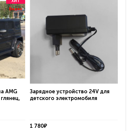
ХИТ
Видео
на AMG
Зарядное устройство 24V для
Эл
 глянец,
детского электромобиля
Ave
с 
1 780₽
38