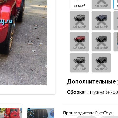
53 533₽
48 410₽
50 619₽
50 619₽
52 685₽
48 410₽
52 964₽
56 823₽
Дополнительные у
Сборка
Нужна (+700
Производитель:
RiverToys