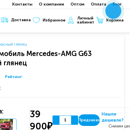
Контакты
О компании
Оптом
Оплата
Блог
x
x
x
Личный
Доставка
Корзина
Избранное
кабинет
расный глянец
мобиль Mercedes-AMG G63
й глянец
Рейтинг:
C
:
39
Нашли
дешевле?
Предзаказ
900₽
Снизим цен