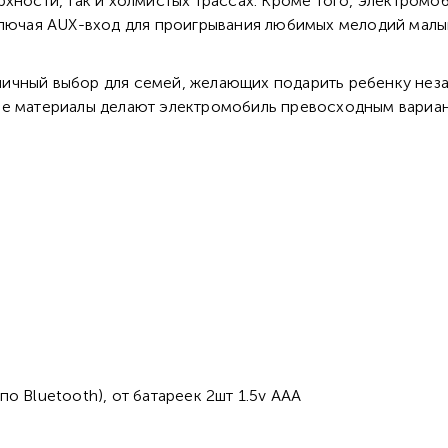
рхности, так и холмистых трассах. Кроме того, электро
ключая AUX-вход для проигрывания любимых мелодий малы
ичный выбор для семей, желающих подарить ребенку нез
ые материалы делают электромобиль превосходным вариан
о Bluetooth), от батареек 2шт 1.5v AAA