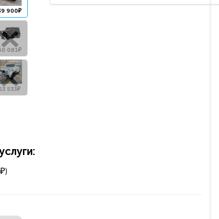
39 900₽
50 081₽
53 533₽
слуги:
₽)