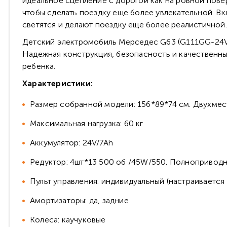
идеальное сцепление с дорогой как на ровной пове
чтобы сделать поездку еще более увлекательной. В
светятся и делают поездку еще более реалистичной.
Детский электромобиль Мерседес G63 (G111GG-24V)
Надежная конструкция, безопасность и качественн
ребенка.
Характеристики:
Размер собранной модели: 156*89*74 см. Двухме
Максимальная нагрузка: 60 кг
Аккумулятор: 24V/7Ah
Редуктор: 4шт*13 500 об /45W/550. Полнопривод
Пульт управления: индивидуальный (настраивается п
Амортизаторы: да, задние
Колеса: каучуковые