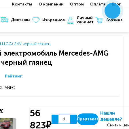
Контакты
О компании
Оптом
Оплата
Блог
x
x
x
Личный
Доставка
Корзина
Избранное
кабинет
11GG) 24V черный глянец
 электромобиль Mercedes-AMG
 черный глянец
Рейтинг:
-GLANEC
:
56
Нашли
дешевле?
Предзаказ
823₽
Снизим цен