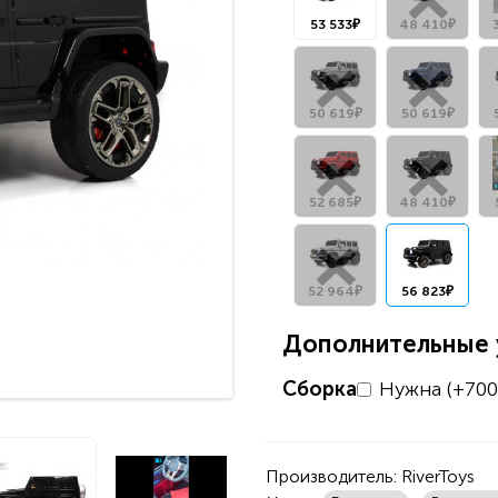
53 533₽
48 410₽
50 619₽
50 619₽
52 685₽
48 410₽
52 964₽
56 823₽
Дополнительные у
Сборка
Нужна (+700
Производитель:
RiverToys