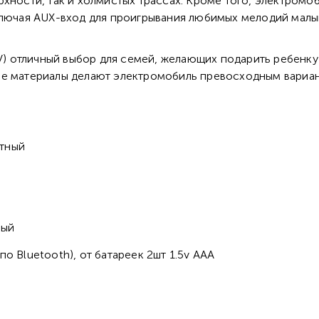
рхности, так и холмистых трассах. Кроме того, электро
ключая AUX-вход для проигрывания любимых мелодий малы
 отличный выбор для семей, желающих подарить ребенку
ые материалы делают электромобиль превосходным вариан
стный
ный
о Bluetooth), от батареек 2шт 1.5v AAА