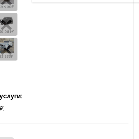
39 900₽
50 081₽
53 533₽
слуги:
₽)