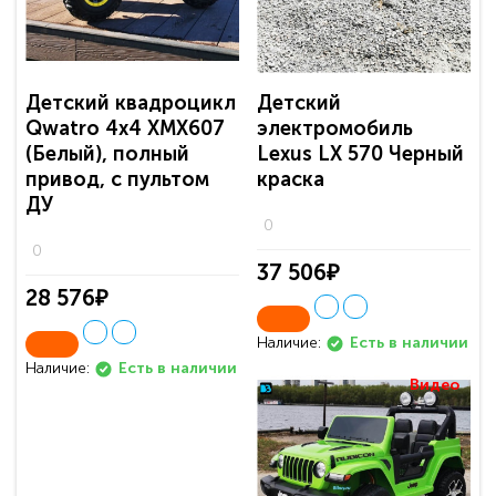
Детский квадроцикл
Детский
Qwatro 4х4 XMX607
электромобиль
(Белый), полный
Lexus LX 570 Черный
привод, с пультом
краска
ДУ
0
0
37 506₽
28 576₽
Наличие:
Есть в наличии
Наличие:
Есть в наличии
Видео