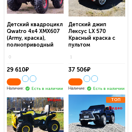
Детский квадроцикл
Детский джип
Qwatro 4х4 XMX607
Лексус LX 570
(Army, краска),
Красный краска с
полноприводный
пультом
0
1
29 610₽
37 506₽
Наличие:
Наличие:
Есть в наличии
Есть в наличии
Видео
ТОП
Видео