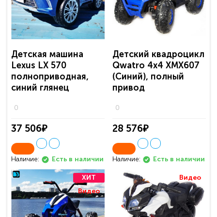
Детская машина
Детский квадроцикл
Lexus LX 570
Qwatro 4х4 XMX607
полноприводная,
(Синий), полный
синий глянец
привод
0
0
37 506₽
28 576₽
Наличие:
Наличие:
Есть в наличии
Есть в наличии
ХИТ
Видео
Видео