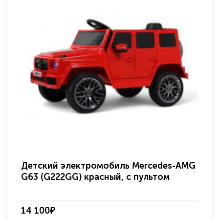
Детский электромобиль Mercedes-AMG
Де
G63 (G222GG) красный, с пультом
G6
14 100₽
20