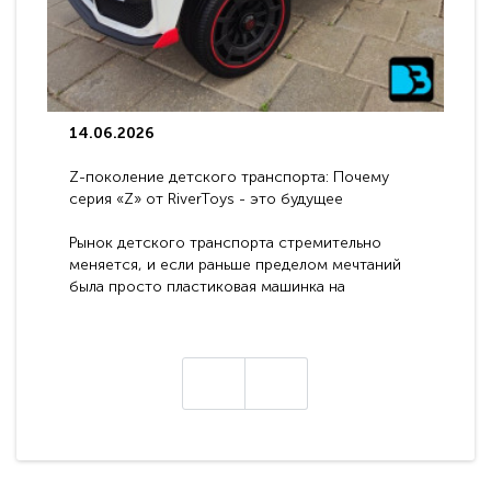
14.06.2026
Z-поколение детского транспорта: Почему
серия «Z» от RiverToys - это будущее
электромобилей
Рынок детского транспорта стремительно
меняется, и если раньше пределом мечтаний
была просто пластиковая машинка на
аккумуляторе, то сегодня бренд RiverToys
представляет абсолютно новое поколение
техники - серию с маркировкой «Z». Это
н
настоящие гадже..