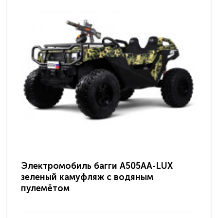
Электромобиль багги A505AA-LUX
По
зеленый камуфляж с водяным
зв
пулемётом