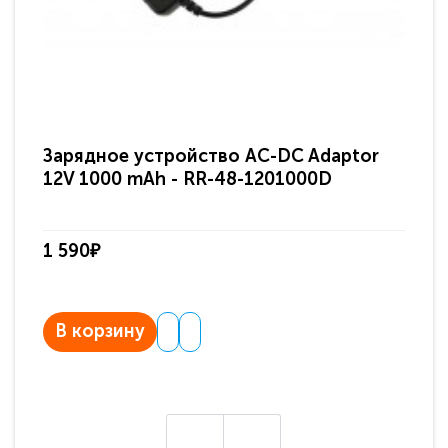
Зарядное устройство AC-DC Adaptor
Ра
12V 1000 mAh - RR-48-1201000D
ди
па
1 590₽
3 
В корзину
В