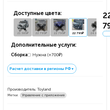
Доступные цвета:
2
7
21 385₽
22 795₽
22 795₽
22 795₽
24 691₽
Дополнительные услуги:
Сборка
Нужна (+700₽)
Расчет доставки в регионы РФ
▼
Производитель:
Toyland
Метки:
Управление с приложения