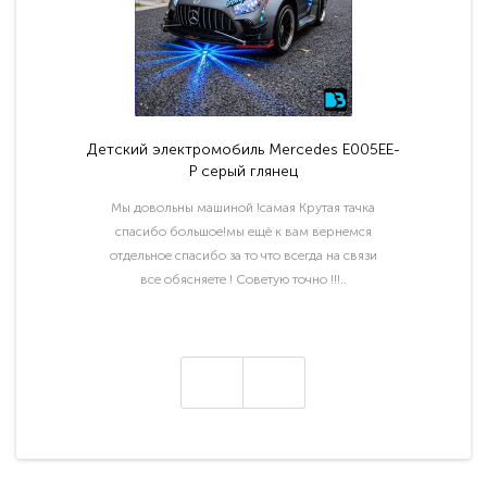
Детский электромобиль Mercedes E005EE-
P серый глянец
Мы довольны машиной !самая Крутая тачка
спасибо большое!мы ещё к вам вернемся
отдельное спасибо за то что всегда на связи
все обясняете ! Советую точно !!!..