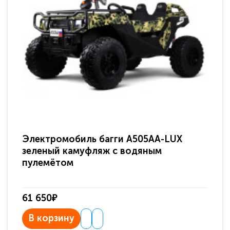
Электромобиль багги A505AA-LUX
По
зеленый камуфляж с водяным
зв
пулемётом
61 650₽
31
В корзину
В