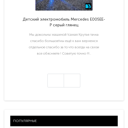
Детский электромобиль Mercedes E005EE-
P серый глянец
Мы довольны машиной !самая Крутая тачка
спасибо большое!мы ещё к вам вернемся
отдельное спасибо за то что всегда на связи
все обясняете ! Советую точно !!!..
ПОПУЛЯРНЫЕ