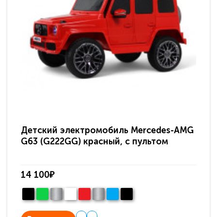
Детский электромобиль Mercedes-AMG
Де
G63 (G222GG) красный, с пультом
G6
14 100₽
20