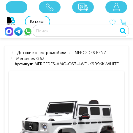
x
x
x
8 800 201 92 06
8 925 049 90 18
Каталог
Детские электромобили
MERCEDES BENZ
Mercedes G63
Артикул:
MERCEDES-AMG-G63-4WD-K999KK-WHITE