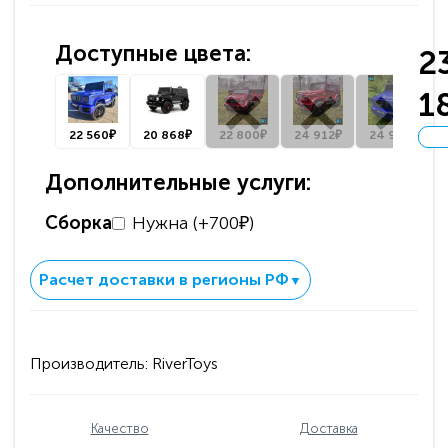
Доступные цвета:
2
1
22 560₽
20 868₽
22 800₽
24 912₽
24 912₽
Дополнительные услуги:
Сборка
Нужна (+700₽)
Расчет доставки в регионы РФ
▼
Производитель:
RiverToys
Качество
Доставка