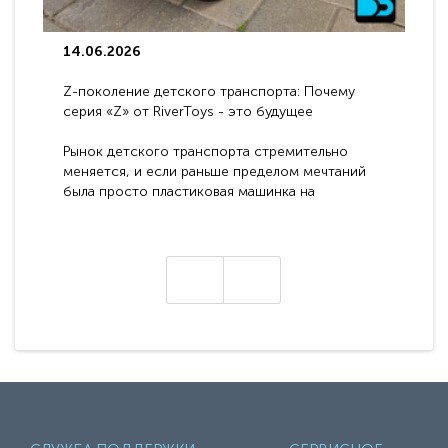
14.06.2026
Z-поколение детского транспорта: Почему
серия «Z» от RiverToys - это будущее
электромобилей
Рынок детского транспорта стремительно
меняется, и если раньше пределом мечтаний
была просто пластиковая машинка на
аккумуляторе, то сегодня бренд RiverToys
представляет абсолютно новое поколение
техники - серию с маркировкой «Z». Это
н
настоящие гадже..