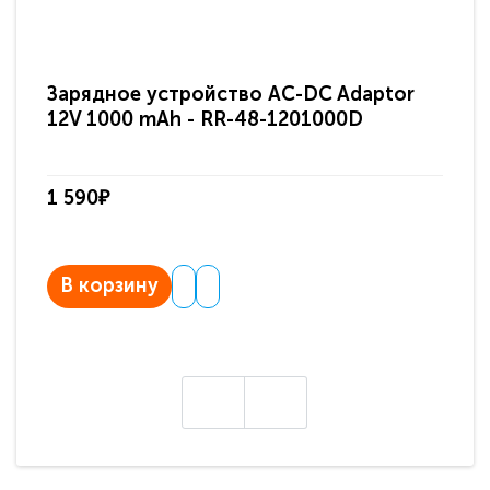
Зарядное устройство AC-DC Adaptor
Ра
12V 1000 mAh - RR-48-1201000D
ди
па
1 590₽
3 
В корзину
В