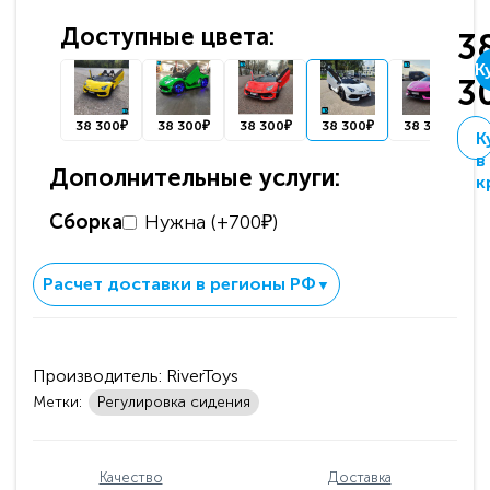
Доступные цвета:
3
К
3
38 300₽
38 300₽
38 300₽
38 300₽
38 300₽
К
в
Дополнительные услуги:
к
Сборка
Нужна (+700₽)
Расчет доставки в регионы РФ
▼
Производитель:
RiverToys
Метки:
Регулировка сидения
Качество
Доставка