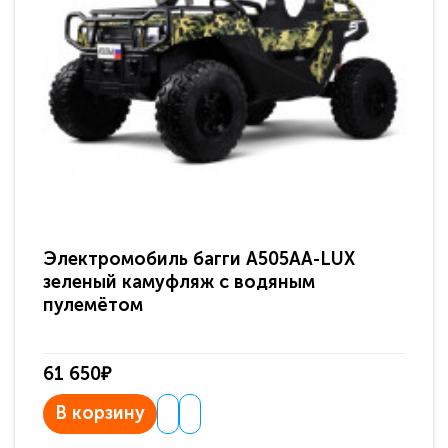
Электромобиль багги A505AA-LUX
По
зеленый камуфляж с водяным
зв
пулемётом
61 650₽
31
В корзину
В