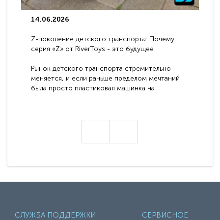
14.06.2026
Z-поколение детского транспорта: Почему
серия «Z» от RiverToys - это будущее
электромобилей
Рынок детского транспорта стремительно
меняется, и если раньше пределом мечтаний
была просто пластиковая машинка на
аккумуляторе, то сегодня бренд RiverToys
представляет абсолютно новое поколение
техники - серию с маркировкой «Z». Это
н
настоящие гадже..
СЛУЖБА ПОДДЕРЖКИ
СЕРВИСНОЕ