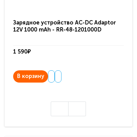
Зарядное устройство AC-DC Adaptor
Ра
12V 1000 mAh - RR-48-1201000D
ди
па
1 590₽
3 
В корзину
В