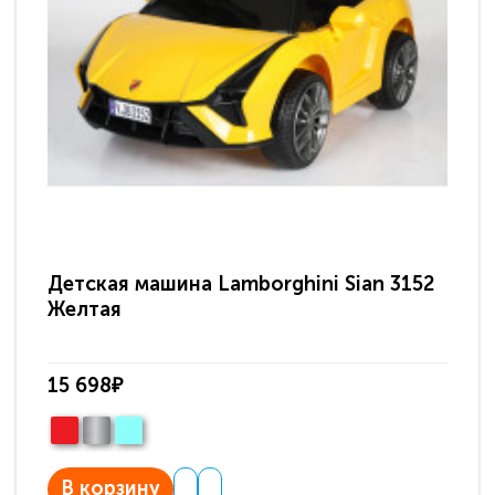
Детская машина Lamborghini Sian 3152
Де
Желтая
K8
15 698₽
18
В корзину
В