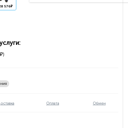
28 576₽
слуги:
₽)
ения
оставка
Оплата
Обмен