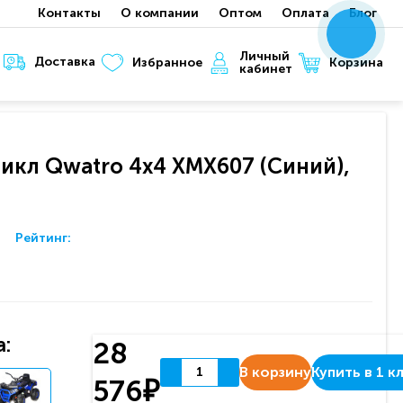
Контакты
О компании
Оптом
Оплата
Блог
x
x
x
Личный
Доставка
Корзина
Избранное
кабинет
икл Qwatro 4х4 XMX607 (Синий),
Рейтинг:
:
28
В корзину
Купить в 1 к
576₽