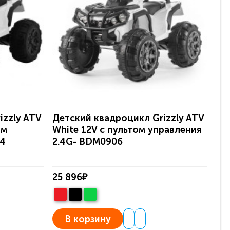
izzly ATV
Детский квадроцикл Grizzly ATV
Де
ом
White 12V с пультом управления
Re
-4
2.4G- BDM0906
2.
25 896₽
25
В корзину