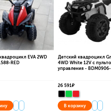
 квадроцикл EVA 2WD
Детский квадроцикл Gr
1588-RED
4WD White 12V с пульт
управления - BDM0906
26 591₽
ину
В корзину