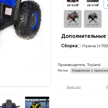
29 610₽
28 576₽
28 576₽
28 491₽
Дополнительные у
Сборка
Нужна (+700
Производитель:
Toyland
Метки:
Управление с прилож
Качество
Д