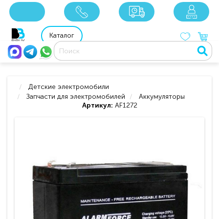
x
x
x
8 800 201 92 06
8 925 049 90 18
Каталог
Детские электромобили
Запчасти для электромобилей
Аккумуляторы
Артикул:
AF1272