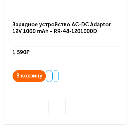
Зарядное устройство AC-DC Adaptor
Ра
12V 1000 mAh - RR-48-1201000D
ди
па
1 590₽
3 
В корзину
В