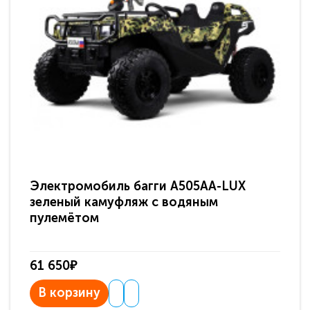
Электромобиль багги A505AA-LUX
По
зеленый камуфляж с водяным
зв
пулемётом
61 650₽
31
В корзину
В