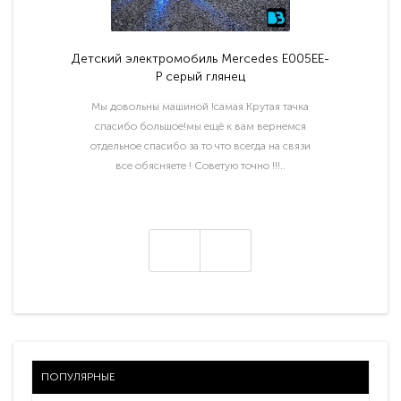
Детский электромобиль Mercedes E005EE-
P серый глянец
Мы довольны машиной !самая Крутая тачка
спасибо большое!мы ещё к вам вернемся
отдельное спасибо за то что всегда на связи
все обясняете ! Советую точно !!!..
ПОПУЛЯРНЫЕ