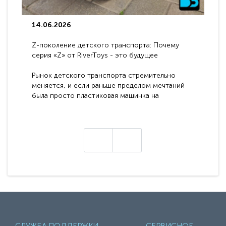
14.06.2026
Z-поколение детского транспорта: Почему
серия «Z» от RiverToys - это будущее
электромобилей
Рынок детского транспорта стремительно
меняется, и если раньше пределом мечтаний
была просто пластиковая машинка на
аккумуляторе, то сегодня бренд RiverToys
представляет абсолютно новое поколение
техники - серию с маркировкой «Z». Это
н
настоящие гадже..