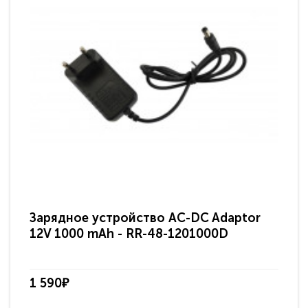
Зарядное устройство AC-DC Adaptor
Ра
12V 1000 mAh - RR-48-1201000D
ди
па
1 590₽
3 