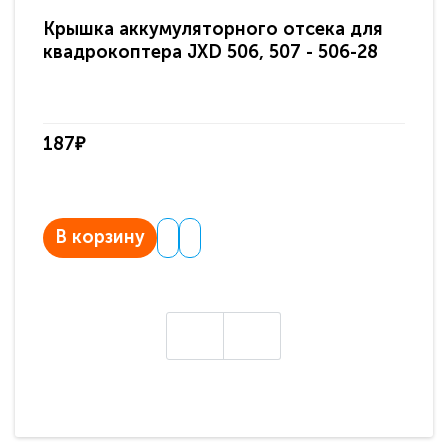
Крышка аккумуляторного отсека для
Кр
квадрокоптера JXD 506, 507 - 506-28
ве
187₽
18
В корзину
В