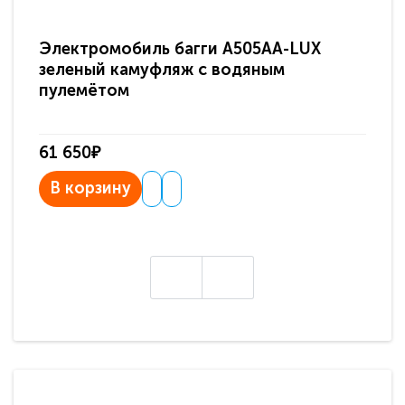
Электромобиль багги A505AA-LUX
По
зеленый камуфляж с водяным
зв
пулемётом
61 650₽
31
В корзину
В