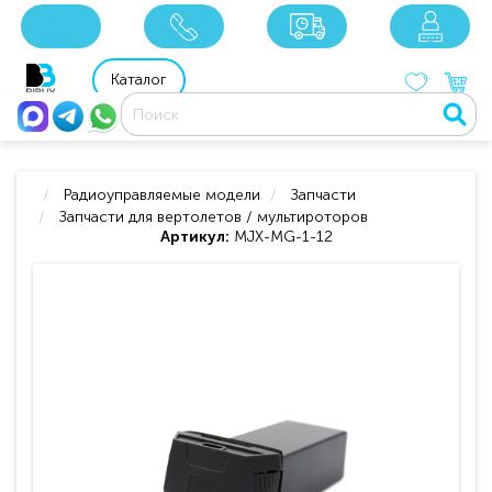
x
x
x
8 800 201 92 06
8 925 049 90 18
Каталог
Радиоуправляемые модели
Запчасти
Запчасти для вертолетов / мультироторов
Артикул:
MJX-MG-1-12