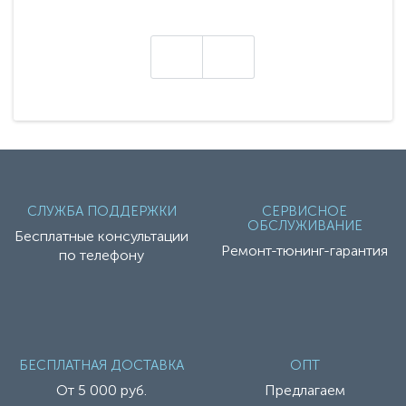
представляет абсолютно новое поколение
техники - серию с маркировкой «Z». Это
н
настоящие гадже..
СЛУЖБА ПОДДЕРЖКИ
СЕРВИСНОЕ
ОБСЛУЖИВАНИЕ
Бесплатные консультации
Ремонт-тюнинг-гарантия
по телефону
БЕСПЛАТНАЯ ДОСТАВКА
ОПТ
От 5 000 руб.
Предлагаем