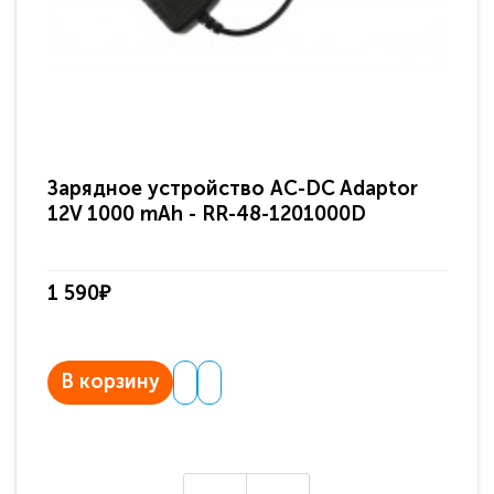
Зарядное устройство AC-DC Adaptor
Ра
12V 1000 mAh - RR-48-1201000D
ди
па
1 590₽
3 
В корзину
В