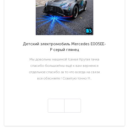
Детский электромобиль Mercedes E005EE-
P серый глянец
Мы довольны машиной !самая Крутая тачка
спасибо большое!мы ещё к вам вернемся
отдельное спасибо за то что всегда на связи
все обясняете ! Советую точно !!!..