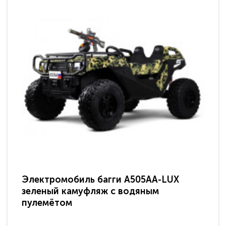
Электромобиль багги A505AA-LUX
По
зеленый камуфляж с водяным
зв
пулемётом