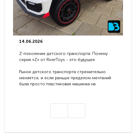
14.06.2026
Z-поколение детского транспорта: Почему
серия «Z» от RiverToys - это будущее
электромобилей
Рынок детского транспорта стремительно
меняется, и если раньше пределом мечтаний
была просто пластиковая машинка на
аккумуляторе, то сегодня бренд RiverToys
представляет абсолютно новое поколение
техники - серию с маркировкой «Z». Это
н
настоящие гадже..