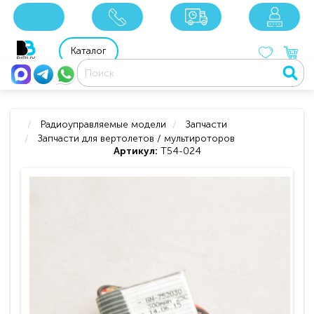
x
x
x
8 800 201 92 06
8 925 049 90 18
Каталог
Радиоуправляемые модели
Запчасти
Запчасти для вертолетов / мультироторов
Артикул:
T54-024