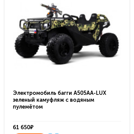
Электромобиль багги A505AA-LUX
По
зеленый камуфляж с водяным
зв
пулемётом
61 650₽
31