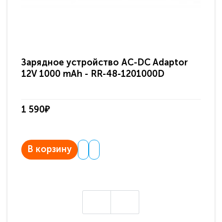
Зарядное устройство AC-DC Adaptor
Ра
12V 1000 mAh - RR-48-1201000D
ди
па
1 590₽
3 
В корзину
В