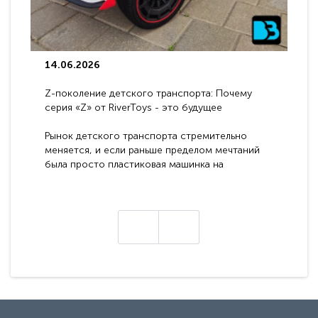
14.06.2026
Z-поколение детского транспорта: Почему
серия «Z» от RiverToys - это будущее
электромобилей
Рынок детского транспорта стремительно
меняется, и если раньше пределом мечтаний
была просто пластиковая машинка на
аккумуляторе, то сегодня бренд RiverToys
представляет абсолютно новое поколение
техники - серию с маркировкой «Z». Это
н
настоящие гадже..