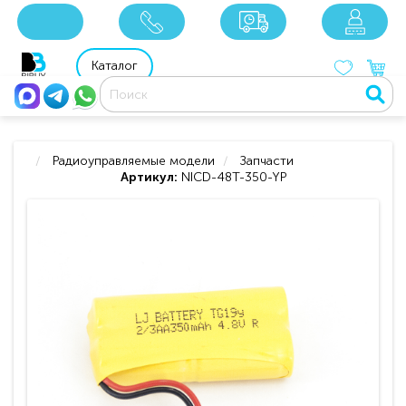
x
x
x
8 800 201 92 06
8 925 049 90 18
Каталог
Радиоуправляемые модели
Запчасти
Артикул:
NICD-48T-350-YP