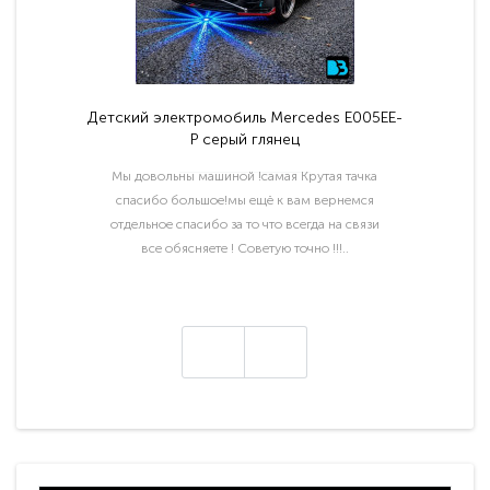
Детский электромобиль Mercedes E005EE-
P серый глянец
Мы довольны машиной !самая Крутая тачка
спасибо большое!мы ещё к вам вернемся
отдельное спасибо за то что всегда на связи
все обясняете ! Советую точно !!!..