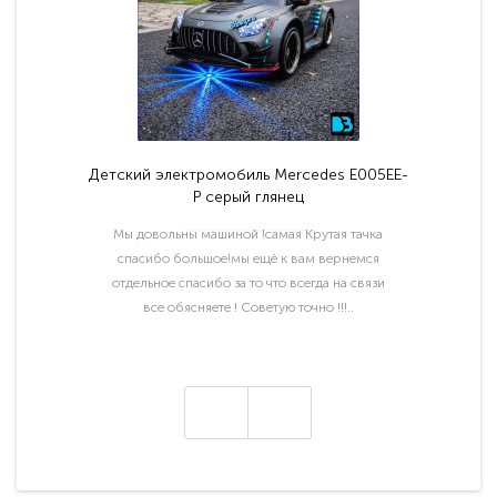
Детский электромобиль Mercedes E005EE-
P серый глянец
Мы довольны машиной !самая Крутая тачка
спасибо большое!мы ещё к вам вернемся
отдельное спасибо за то что всегда на связи
все обясняете ! Советую точно !!!..