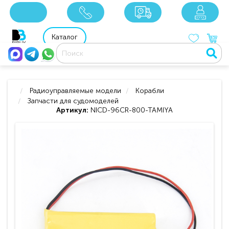
x
x
x
8 800 201 92 06
8 925 049 90 18
Каталог
Радиоуправляемые модели
Корабли
Запчасти для судомоделей
Артикул:
NICD-96CR-800-TAMIYA