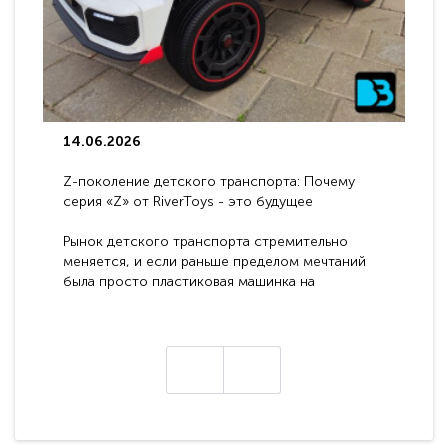
14.06.2026
Z-поколение детского транспорта: Почему
серия «Z» от RiverToys - это будущее
электромобилей
Рынок детского транспорта стремительно
меняется, и если раньше пределом мечтаний
была просто пластиковая машинка на
аккумуляторе, то сегодня бренд RiverToys
представляет абсолютно новое поколение
техники - серию с маркировкой «Z». Это
н
настоящие гадже..