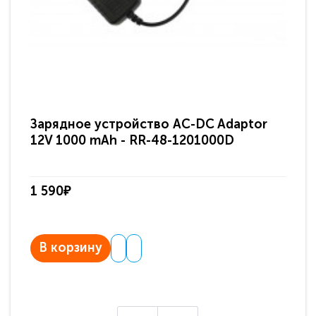
Зарядное устройство AC-DC Adaptor
Ра
12V 1000 mAh - RR-48-1201000D
ди
па
1 590₽
3 
В корзину
В