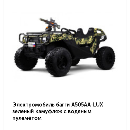
Электромобиль багги A505AA-LUX
По
зеленый камуфляж с водяным
зв
пулемётом