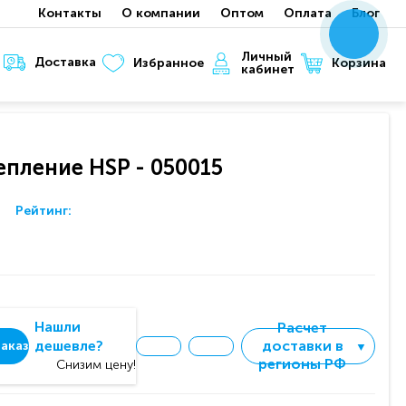
Контакты
О компании
Оптом
Оплата
Блог
x
x
x
Личный
Доставка
Корзина
Избранное
кабинет
пление HSP - 050015
Рейтинг:
Нашли
Расчет
дешевле?
доставки в
аказ
▼
регионы РФ
Снизим цену!