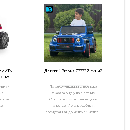
ly ATV
Детский Brabus Z777ZZ синий
ления
тивный
По рекомендации оператора
ые
заказала внуку на 4 летние.
ующие
Отличное соотношение цена/
о!..
качество!! Яркая, удобная ,
продуманная до мелочей модель.
Отдельный шик водительские права
и номер с именем ребёнка..