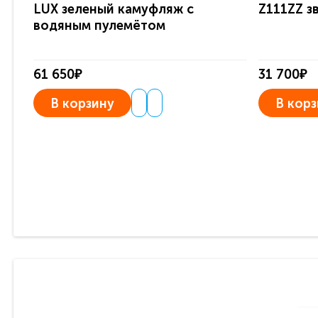
LUX зеленый камуфляж с
Z111ZZ з
водяным пулемётом
61 650₽
31 700₽
В корзину
В корз