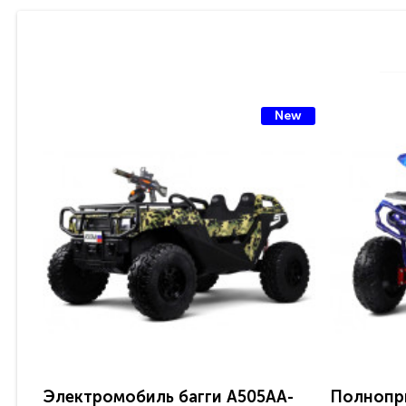
New
Электромобиль багги A505AA-
Полнопр