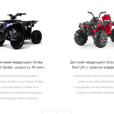
иновый квадроцикл Simba
Детский квадроцикл Grizz
 Spider, скорость 40 км/ч
Red 12V с пультом управ
2.4G- BDM0906
ень классный квадроцикл!
Спасибо магазину,за опера
нник будет в восторге! Очень
ответ и доставку.Вежлив
страя доставка в область и
сотрудники,на все интерес
тивная сборка! Весь процесс
вопросы отвечают вежлив
нтролируют сами! Приятно
отать с такой ответственной
компанией!..