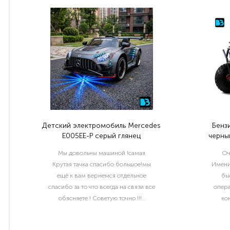
Детский электромобиль Mercedes
Бенз
E005EE-P серый глянец
черный
Мы довольны машиной !самая
Оч
Крутая тачка спасибо большое!мы
Имени
ещё к вам вернемся отдельное
бы
спасибо за то что всегда на связи все
опера
обясняете ! Советую точно !!!..
ко
раб