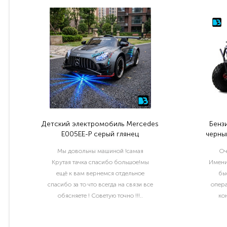
Детский электромобиль Mercedes
Бенз
E005EE-P серый глянец
черный
Мы довольны машиной !самая
Оч
Крутая тачка спасибо большое!мы
Имени
ещё к вам вернемся отдельное
бы
спасибо за то что всегда на связи все
опера
обясняете ! Советую точно !!!..
ко
раб