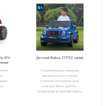
ly ATV
Детский Brabus Z777ZZ синий
ления
тивный
По рекомендации оператора
ые
заказала внуку на 4 летние.
ующие
Отличное соотношение цена/
о!..
качество!! Яркая, удобная ,
продуманная до мелочей модель.
Отдельный шик водительские права
и номер с именем ребёнка..