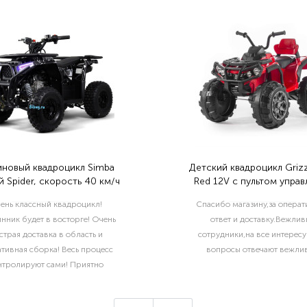
иновый квадроцикл Simba
Детский квадроцикл Grizz
 Spider, скорость 40 км/ч
Red 12V с пультом управ
2.4G- BDM0906
ень классный квадроцикл!
Спасибо магазину,за опера
нник будет в восторге! Очень
ответ и доставку.Вежлив
страя доставка в область и
сотрудники,на все интерес
тивная сборка! Весь процесс
вопросы отвечают вежлив
нтролируют сами! Приятно
отать с такой ответственной
компанией!..