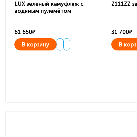
LUX зеленый камуфляж с
Z111ZZ з
водяным пулемётом
61 650₽
31 700₽
В корзину
В корз