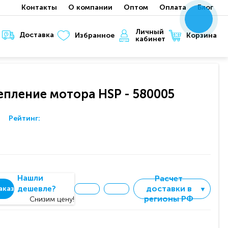
Контакты
О компании
Оптом
Оплата
Блог
x
x
x
Личный
Доставка
Корзина
Избранное
кабинет
пление мотора HSP - 580005
Рейтинг:
Нашли
Расчет
дешевле?
доставки в
аказ
▼
регионы РФ
Снизим цену!