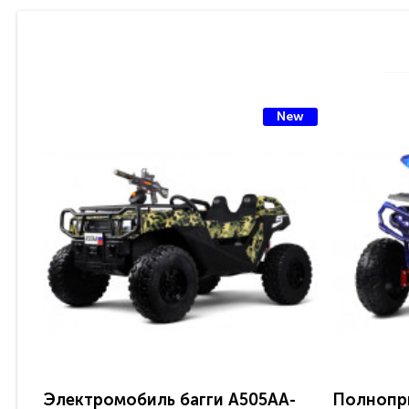
New
Электромобиль багги A505AA-
Полнопр