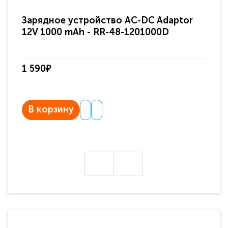
Зарядное устройство AC-DC Adaptor
Ра
12V 1000 mAh - RR-48-1201000D
ди
па
1 590₽
3 
В корзину
В