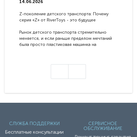
14.06.2026
Z-поколение детского транспорта: Почему
серия «Z» от RiverToys - это будущее
электромобилей
Рынок детского транспорта стремительно
меняется, и если раньше пределом мечтаний
была просто пластиковая машинка на
аккумуляторе, то сегодня бренд RiverToys
представляет абсолютно новое поколение
техники - серию с маркировкой «Z». Это
н
настоящие гадже..
СЛУЖБА ПОДДЕРЖКИ
СЕРВИСНОЕ
ОБСЛУЖИВАНИЕ
Бесплатные консультации
Ремонт-тюнинг-гарантия