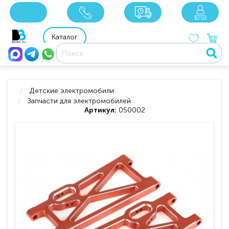
x
x
x
8 800 201 92 06
8 925 049 90 18
Каталог
Детские электромобили
Запчасти для электромобилей
Артикул:
050002