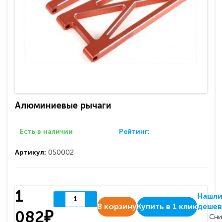
Алюминиевые рычаги
Есть в наличии
Рейтинг:
Артикул:
050002
1
Нашл
В корзину
Купить в 1 клик
дешев
082₽
Сни