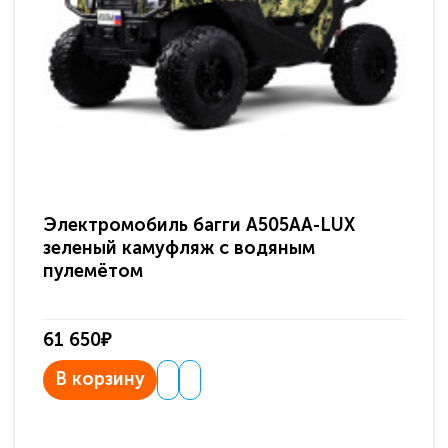
Электромобиль багги A505AA-LUX
По
зеленый камуфляж с водяным
зв
пулемётом
61 650₽
31
В корзину
В