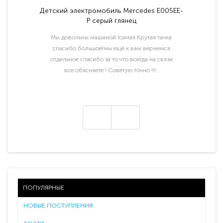
Детский электромобиль Mercedes E005EE-
P серый глянец
Мы довольны машиной !самая Крутая тачка
спасибо большое!мы ещё к вам вернемся
отдельное спасибо за то что всегда на связи
все обясняете ! Советую точно !!!..
ПОПУЛЯРНЫЕ
НОВЫЕ ПОСТУПЛЕНИЯ