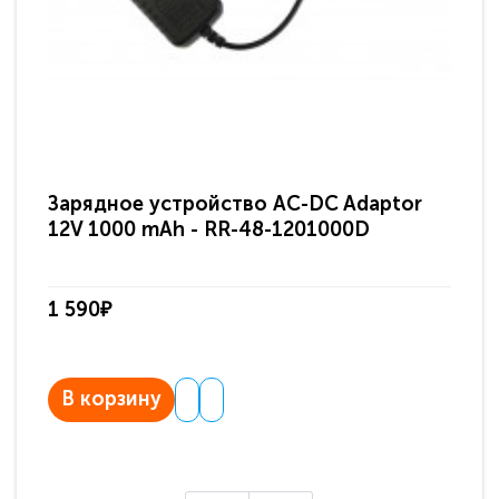
Зарядное устройство AC-DC Adaptor
Ра
12V 1000 mAh - RR-48-1201000D
ди
па
1 590₽
3 
В корзину
В