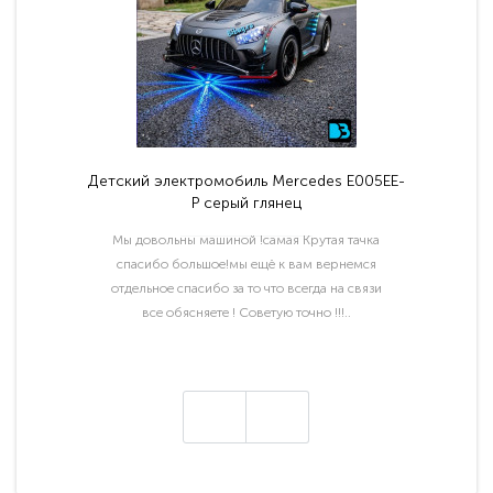
Детский электромобиль Mercedes E005EE-
P серый глянец
Мы довольны машиной !самая Крутая тачка
спасибо большое!мы ещё к вам вернемся
отдельное спасибо за то что всегда на связи
все обясняете ! Советую точно !!!..