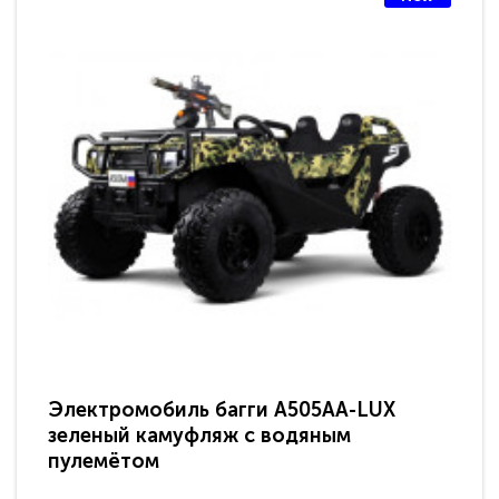
Электромобиль багги A505AA-LUX
По
зеленый камуфляж с водяным
зв
пулемётом