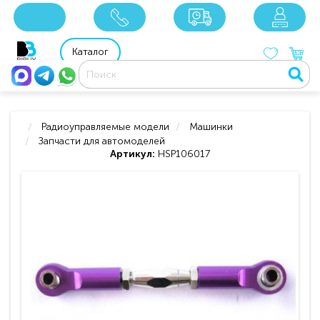
x
x
x
8 800 201 92 06
8 925 049 90 18
Каталог
Радиоуправляемые модели
Машинки
Запчасти для автомоделей
Артикул:
HSP106017