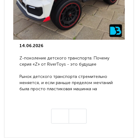
14.06.2026
Z-поколение детского транспорта: Почему
серия «Z» от RiverToys - это будущее
электромобилей
Рынок детского транспорта стремительно
меняется, и если раньше пределом мечтаний
была просто пластиковая машинка на
аккумуляторе, то сегодня бренд RiverToys
представляет абсолютно новое поколение
техники - серию с маркировкой «Z». Это
н
настоящие гадже..