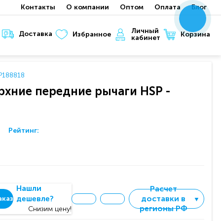
Контакты
О компании
Оптом
Оплата
Блог
x
x
x
Личный
Доставка
Корзина
Избранное
кабинет
P188818
хние передние рычаги HSP -
Рейтинг:
Нашли
Расчет
дешевле?
доставки в
аказ
▼
регионы РФ
Снизим цену!