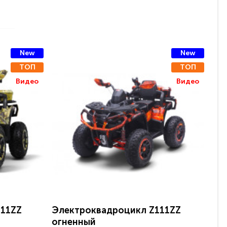
New
New
ТОП
ТОП
Видео
Видео
111ZZ
Электроквадроцикл Z111ZZ
Де
огненный
Z1