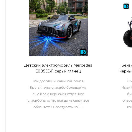
Детский электромобиль Mercedes
Бенз
E005EE-P серый глянец
черный
Мы довольны машиной !самая
Оч
Крутая тачка спасибо большое!мы
Имени
ещё к вам вернемся отдельное
бы
спасибо за то что всегда на связи все
опера
обясняете ! Советую точно !!!..
ко
раб