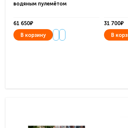
водяным пулемётом
61 650₽
31 700₽
В корзину
В корз