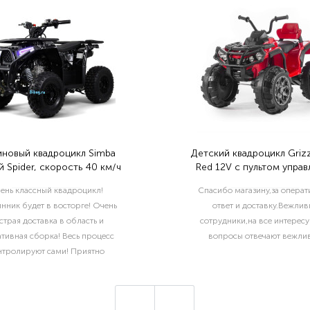
иновый квадроцикл Simba
Детский квадроцикл Grizz
 Spider, скорость 40 км/ч
Red 12V с пультом управ
2.4G- BDM0906
ень классный квадроцикл!
Спасибо магазину,за опера
нник будет в восторге! Очень
ответ и доставку.Вежлив
страя доставка в область и
сотрудники,на все интерес
тивная сборка! Весь процесс
вопросы отвечают вежлив
нтролируют сами! Приятно
отать с такой ответственной
компанией!..