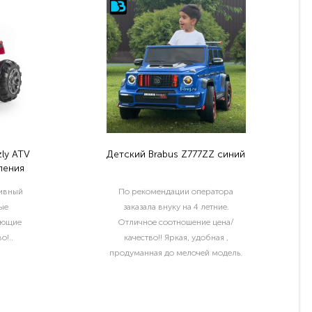
ly ATV
Детский Brabus Z777ZZ синий
ления
тивный
По рекомендации оператора
ые
заказала внуку на 4 летние.
ующие
Отличное соотношение цена/
о!..
качество!! Яркая, удобная ,
продуманная до мелочей модель.
Отдельный шик водительские права
и номер с именем ребёнка..