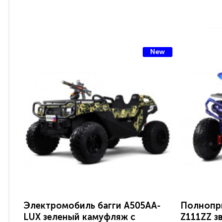
New
Электромобиль багги A505AA-
Полнопр
LUX зеленый камуфляж с
Z111ZZ з