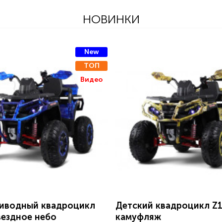
НОВИНКИ
New
ТОП
Видео
иводный квадроцикл
Детский квадроцикл Z
вездное небо
камуфляж