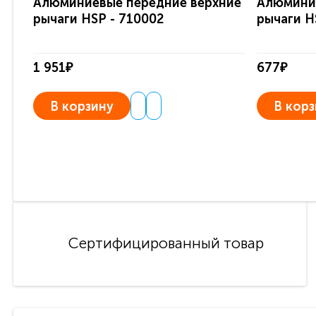
Алюминиевые передние верхние
Алюмини
рычаги HSP - 710002
рычаги H
1 951₽
677₽
В корзину
В корз
Сертифицированный товар