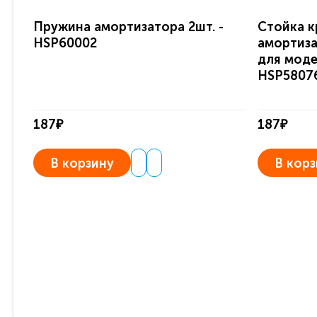
Пружина амортизатора 2шт. -
Стойка к
HSP60002
амортиза
для моде
HSP5807
187₽
187₽
В корзину
В корз