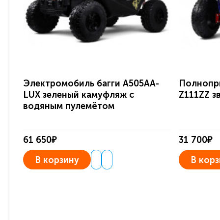
Электромобиль багги A505AA-
Полнопр
LUX зеленый камуфляж с
Z111ZZ з
водяным пулемётом
61 650₽
31 700₽
В корзину
В корз