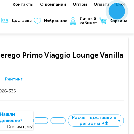
Контакты
О компании
Оптом
Оплата
Блог
x
x
x
Личный
Доставка
Корзина
Избранное
кабинет
erego Primo Viaggio Lounge Vanilla
Рейтинг:
26-335
Нашли
Расчет доставки в
дешевле?
▼
регионы РФ
Снизим цену!