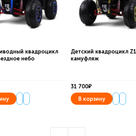
иводный квадроцикл
Детский квадроцикл Z
вездное небо
камуфляж
31 700₽
ину
В корзину