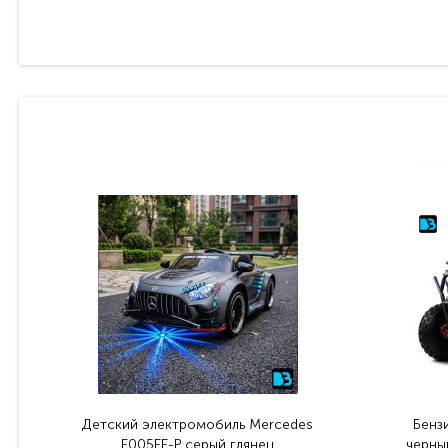
Детский электромобиль Mercedes
Бенз
E005EE-P серый глянец
черный