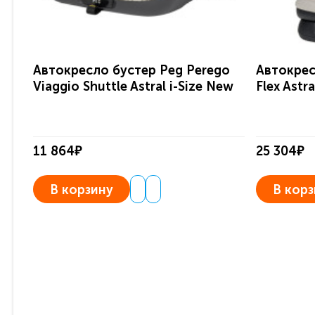
Автокресло бустер Peg Perego
Автокрес
Viaggio Shuttle Astral i-Size New
Flex Astr
11 864₽
25 304₽
В корзину
В корз