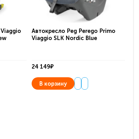
Viaggio
Автокресло Peg Perego Primo
Ав
New
Viaggio SLK Nordic Blue
Via
24 149₽
24
В корзину