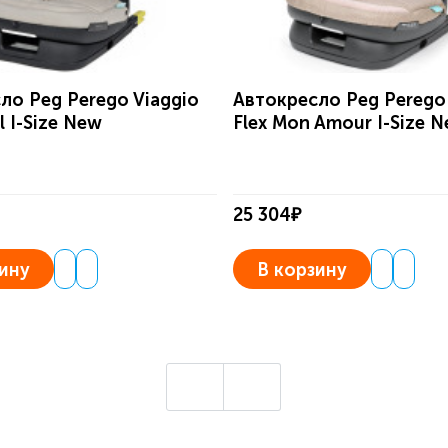
ло Peg Perego Viaggio
Автокресло Peg Perego 
al I-Size New
Flex Mon Amour I-Size 
25 304₽
ину
В корзину