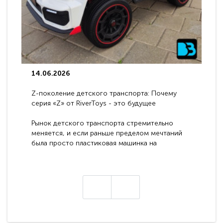
14.06.2026
Z-поколение детского транспорта: Почему
серия «Z» от RiverToys - это будущее
электромобилей
Рынок детского транспорта стремительно
меняется, и если раньше пределом мечтаний
была просто пластиковая машинка на
аккумуляторе, то сегодня бренд RiverToys
представляет абсолютно новое поколение
техники - серию с маркировкой «Z». Это
н
настоящие гадже..