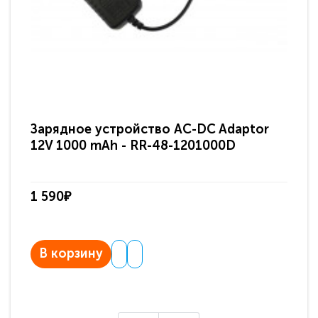
Зарядное устройство AC-DC Adaptor
Ра
12V 1000 mAh - RR-48-1201000D
ди
па
1 590₽
3 
В корзину
В