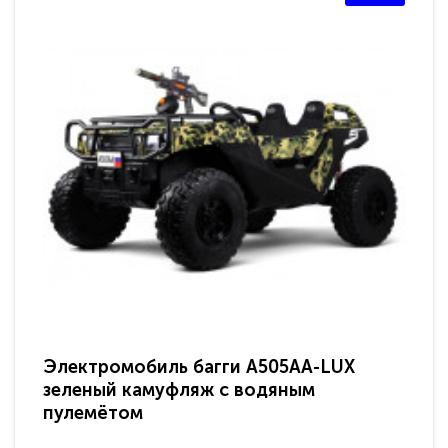
Электромобиль багги A505AA-LUX
По
зеленый камуфляж с водяным
зв
пулемётом