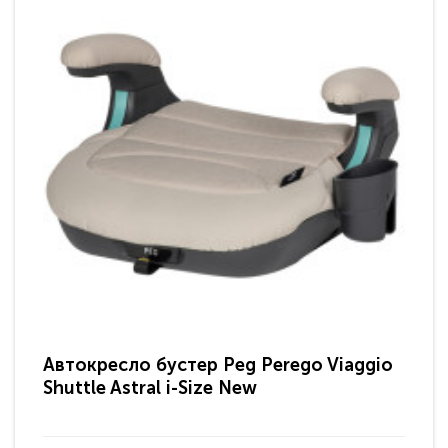
Автокресло бустер Peg Perego Viaggio
Ав
Shuttle Astral i-Size New
Ast