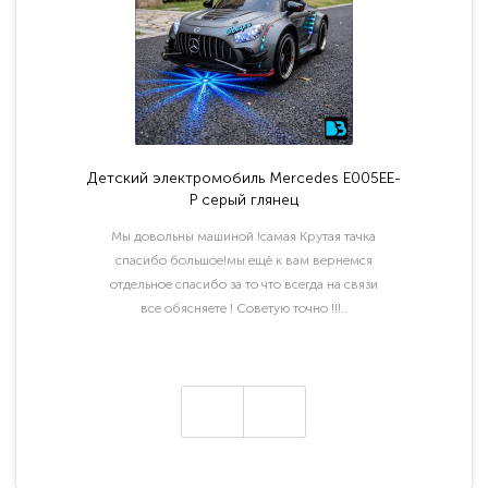
Детский электромобиль Mercedes E005EE-
P серый глянец
Мы довольны машиной !самая Крутая тачка
спасибо большое!мы ещё к вам вернемся
отдельное спасибо за то что всегда на связи
все обясняете ! Советую точно !!!..