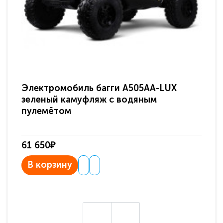
Электромобиль багги A505AA-LUX
По
зеленый камуфляж с водяным
зв
пулемётом
61 650₽
31
В корзину
В