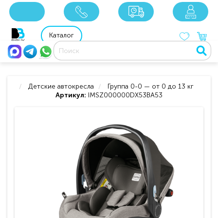
x
x
x
8 800 201 92 06
8 925 049 90 18
Каталог
Детские автокресла
Группа 0-0 — от 0 до 13 кг
Артикул:
IMSZ000000DX53BA53