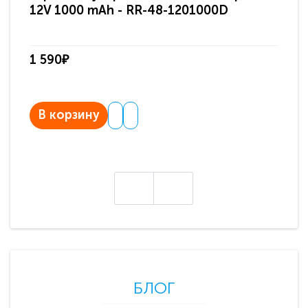
12V 1000 mAh - RR-48-1201000D
ди
па
1 590₽
3 
В корзину
В
БЛОГ