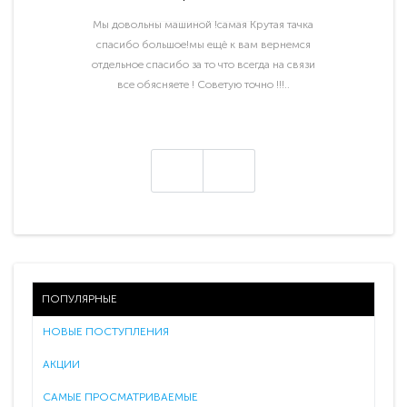
Мы довольны машиной !самая Крутая тачка
спасибо большое!мы ещё к вам вернемся
отдельное спасибо за то что всегда на связи
все обясняете ! Советую точно !!!..
ПОПУЛЯРНЫЕ
НОВЫЕ ПОСТУПЛЕНИЯ
АКЦИИ
САМЫЕ ПРОСМАТРИВАЕМЫЕ