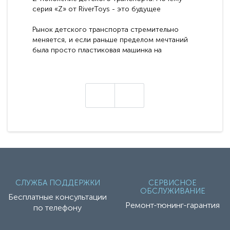
серия «Z» от RiverToys - это будущее
электромобилей
Рынок детского транспорта стремительно
меняется, и если раньше пределом мечтаний
была просто пластиковая машинка на
аккумуляторе, то сегодня бренд RiverToys
представляет абсолютно новое поколение
техники - серию с маркировкой «Z». Это
н
настоящие гадже..
СЛУЖБА ПОДДЕРЖКИ
СЕРВИСНОЕ
ОБСЛУЖИВАНИЕ
Бесплатные консультации
Ремонт-тюнинг-гарантия
по телефону