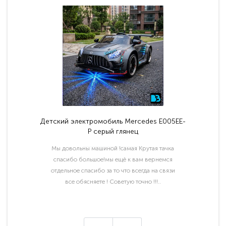
Детский электромобиль Mercedes E005EE-
P серый глянец
Мы довольны машиной !самая Крутая тачка
спасибо большое!мы ещё к вам вернемся
отдельное спасибо за то что всегда на связи
все обясняете ! Советую точно !!!..