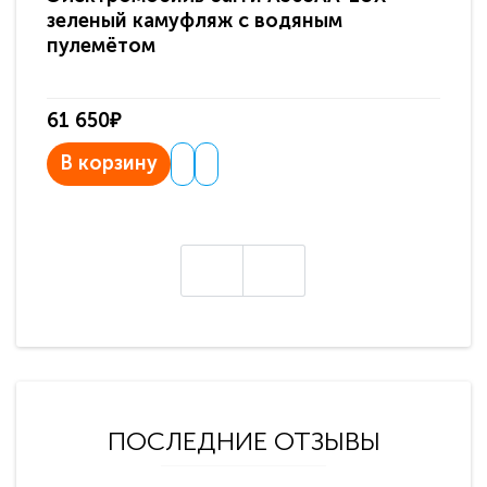
зеленый камуфляж с водяным
зв
пулемётом
61 650₽
31
В корзину
В
ПОСЛЕДНИЕ ОТЗЫВЫ