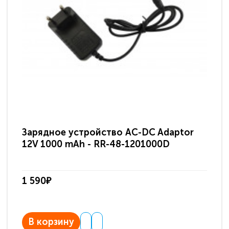
Зарядное устройство AC-DC Adaptor
Ра
12V 1000 mAh - RR-48-1201000D
ди
па
1 590₽
3 
В корзину
В