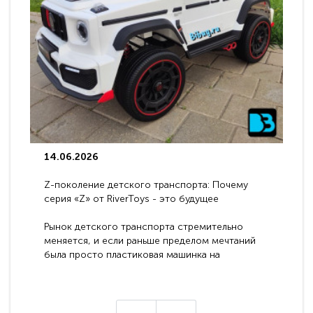
14.06.2026
Z-поколение детского транспорта: Почему
серия «Z» от RiverToys - это будущее
электромобилей
Рынок детского транспорта стремительно
меняется, и если раньше пределом мечтаний
была просто пластиковая машинка на
аккумуляторе, то сегодня бренд RiverToys
представляет абсолютно новое поколение
техники - серию с маркировкой «Z». Это
н
настоящие гадже..