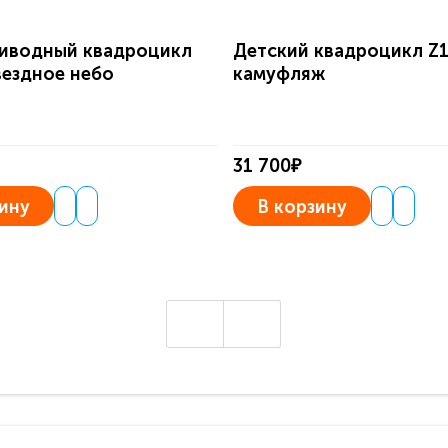
иводный квадроцикл
Детский квадроцикл Z
вездное небо
камуфляж
31 700₽
ину
В корзину