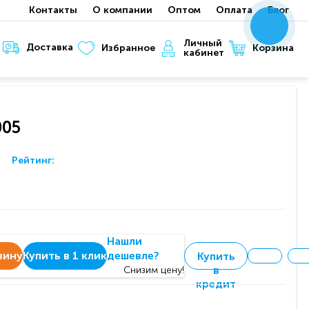
Контакты
О компании
Оптом
Оплата
Блог
x
x
x
Личный
Доставка
Корзина
Избранное
кабинет
005
Рейтинг:
Нашли
зину
Купить в 1 клик
дешевле?
Купить
в
Снизим цену!
кредит