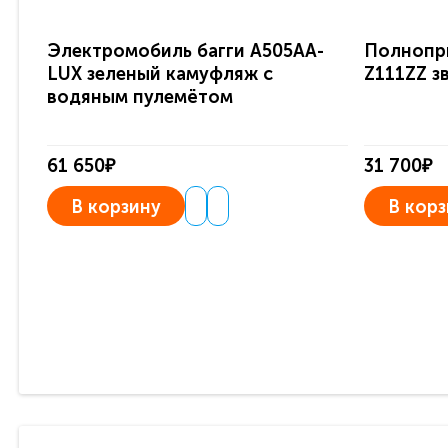
Электромобиль багги A505AA-
Полнопр
LUX зеленый камуфляж с
Z111ZZ з
водяным пулемётом
61 650₽
31 700₽
В корзину
В корз