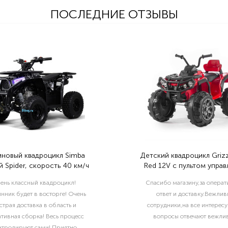
ПОСЛЕДНИЕ ОТЗЫВЫ
иновый квадроцикл Simba
Детский квадроцикл Grizz
 Spider, скорость 40 км/ч
Red 12V с пультом управ
2.4G- BDM0906
ень классный квадроцикл!
Спасибо магазину,за опера
нник будет в восторге! Очень
ответ и доставку.Вежлив
страя доставка в область и
сотрудники,на все интерес
тивная сборка! Весь процесс
вопросы отвечают вежлив
нтролируют сами! Приятно