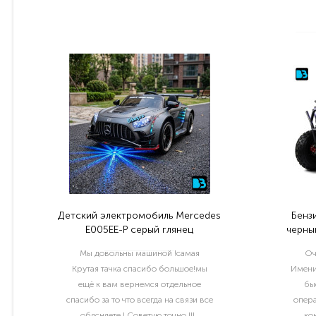
Детский электромобиль Mercedes
Бенз
E005EE-P серый глянец
черный
Мы довольны машиной !самая
Оч
Крутая тачка спасибо большое!мы
Имени
ещё к вам вернемся отдельное
бы
спасибо за то что всегда на связи все
опера
обясняете ! Советую точно !!!..
ко