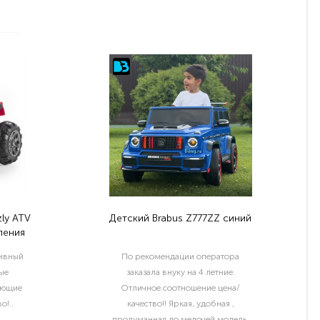
ly ATV
Детский Brabus Z777ZZ синий
ления
тивный
По рекомендации оператора
ые
заказала внуку на 4 летние.
ующие
Отличное соотношение цена/
о!..
качество!! Яркая, удобная ,
продуманная до мелочей модель.